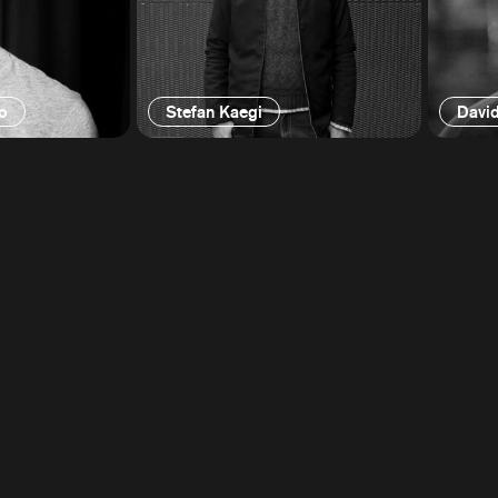
o
Stefan Kaegi
Davi