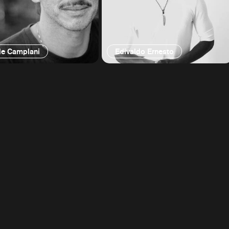
de Camplani
Edivaldo Ernesto