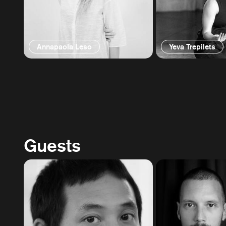
Annapaola Leso
Yeva Trepilets
Guests