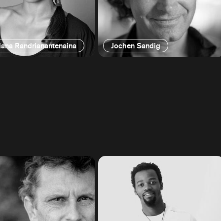
iana Randrianantenaina
Jochen Sandig