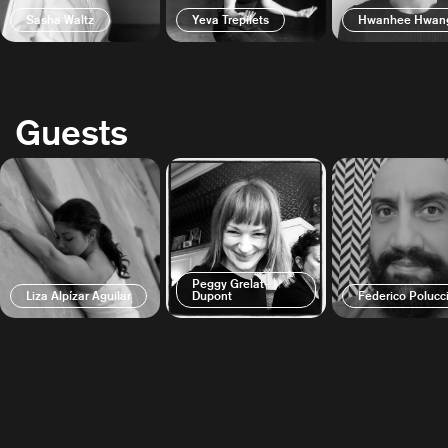
Sasha Waltz
Yeva Trepilets
Hwanhee Hwan
Guests
Peggy Grelat-
Liza Alpízar Aguilar
Dupont
Federico Polucc