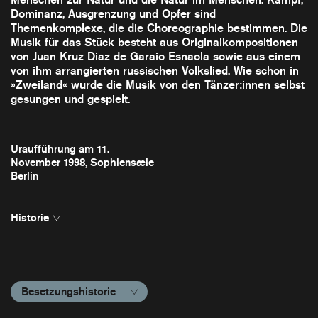
Dominanz, Ausgrenzung und Opfer sind
Themenkomplexe, die die Choreographie bestimmen. Die
Musik für das Stück besteht aus Originalkompositionen
von Juan Kruz Diaz de Garaio Esnaola sowie aus einem
von ihm arrangierten russischen Volkslied. Wie schon in
»Zweiland« wurde die Musik von den Tänzer:innen selbst
gesungen und gespielt.
Uraufführung am 11.
November 1998, Sophiensæle
Berlin
Historie
2001
Paris FR
4.–7. Apr
2000
Berlin DE
18.–25. Apr
Rouen FR
6.–7. Jun
Besetzungshistorie
Amsterdam NL
10.–12. Jun
1999
Düsseldorf DE
18.–20. Mär