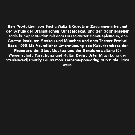
7. Apr 2001 Paris FR
Charleroi BE
2.–3. Apr
Moskau RU
20.–21. Mai
6. Apr 2001 Paris FR
Avignon FR
12.–14. Jul
5. Apr 2001 Paris FR
Aarhus DK
26.–27. Aug
4. Apr 2001 Paris FR
Basel CH
2.–4. Sep
Eine Produktion von Sasha Waltz & Guests in Zusammenarbeit mit
12. Jun 2000 Amsterdam NL
Hamburg DE
10.–11. Sep
der Schule der Dramatischen Kunst Moskau und den Sophiensælen
1998
Berlin DE
11.–21. Nov
11. Jun 2000 Amsterdam NL
Berlin in Koproduktion mit dem Düsseldorfer Schauspielhaus, den
Goethe-Instituten Moskau und München und dem Theater Festival
10. Jun 2000 Amsterdam NL
Basel 1999. Mit freundlicher Unterstützung des Kulturkomitees der
7. Jun 2000 Rouen FR
Regierung der Stadt Moskau und der Senatsverwaltung für
Wissenschaft, Forschung und Kultur Berlin. Unter Mitwirkung der
6. Jun 2000 Rouen FR
Stanislavskij Charity Foundation. Generalsponsoring durch die Firma
25. Apr 2000 Berlin DE
Wella.
24. Apr 2000 Berlin DE
23. Apr 2000 Berlin DE
22. Apr 2000 Berlin DE
20. Apr 2000 Berlin DE
19. Apr 2000 Berlin DE
18. Apr 2000 Berlin DE
11. Sep 1999 Hamburg DE
10. Sep 1999 Hamburg DE
4. Sep 1999 Basel CH
3. Sep 1999 Basel CH