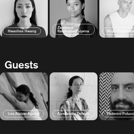
Zaratiana
Hwanhee Hwang
Randrianantenaina
Virgis Puodziun
Guests
Liza Alpízar Aguilar
Alessandra Defazio
Federico Polucc