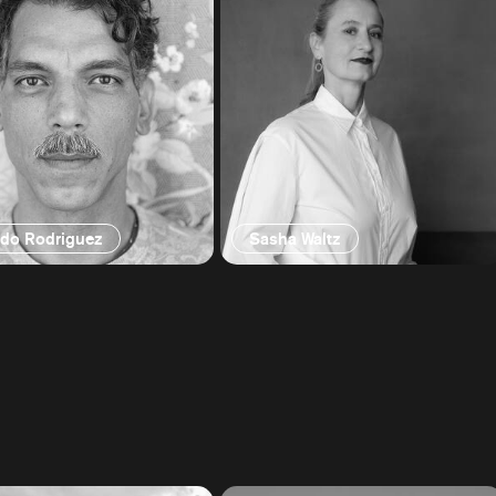
ndo Rodriguez
Sasha Waltz