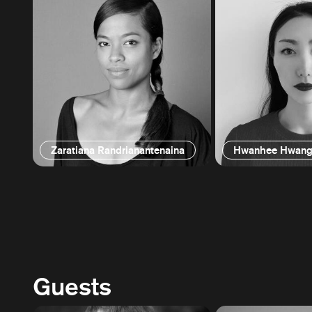
Zaratiana Randrianantenaina
Hwanhee Hwan
Guests