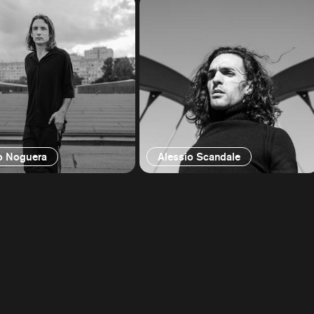
o Noguera
Alessio Scandale