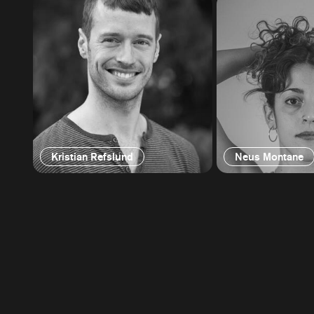
Kristian Refslund
Neus Montane