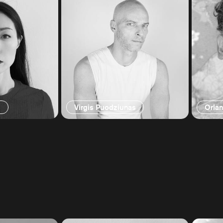
g
Virgis Puodziunas
Orla