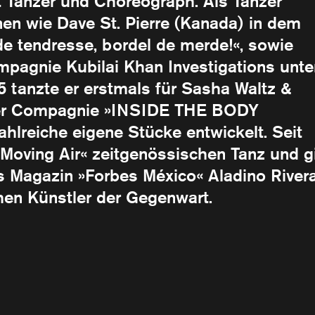
st Tänzer und Choreograph. Als Tänzer
nnen wie Dave St. Pierre (Kanada) in dem
e tendresse, bordel de merde!«, sowie
pagnie Kubilai Khan Investigations unte
15 tanzte er erstmals für Sasha Waltz &
t der Compagnie »INSIDE THE BODY
ahlreiche eigene Stücke entwickelt. Seit
 »Moving Air« zeitgenössischen Tanz und g
s Magazin »Forbes México« Aladino River
hen Künstler der Gegenwart.