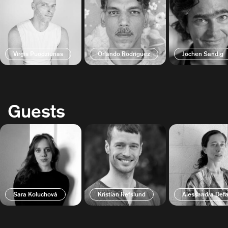
Virgis Puodziunas
Orlando Rodriguez
Jochen Sandig
Guests
Sara Koluchová
Kristian Refslund
Alessandra Defa