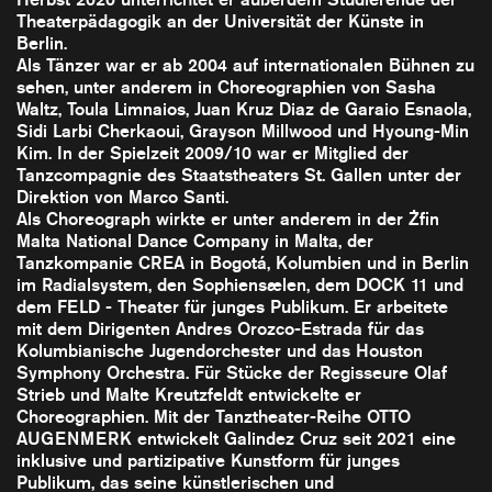
Theaterpädagogik an der Universität der Künste in
Berlin.
Als Tänzer war er ab 2004 auf internationalen Bühnen zu
sehen, unter anderem in Choreographien von Sasha
Waltz, Toula Limnaios, Juan Kruz Diaz de Garaio Esnaola,
Sidi Larbi Cherkaoui, Grayson Millwood und Hyoung-Min
Kim. In der Spielzeit 2009/10 war er Mitglied der
Tanzcompagnie des Staatstheaters St. Gallen unter der
Direktion von Marco Santi.
Als Choreograph wirkte er unter anderem in der Żfin
Malta National Dance Company in Malta, der
Tanzkompanie CREA in Bogotá, Kolumbien und in Berlin
im Radialsystem, den Sophiensælen, dem DOCK 11 und
dem FELD - Theater für junges Publikum. Er arbeitete
mit dem Dirigenten Andres Orozco-Estrada für das
Kolumbianische Jugendorchester und das Houston
Symphony Orchestra. Für Stücke der Regisseure Olaf
Strieb und Malte Kreutzfeldt entwickelte er
Choreographien. Mit der Tanztheater-Reihe OTTO
AUGENMERK entwickelt Galindez Cruz seit 2021 eine
inklusive und partizipative Kunstform für junges
Publikum, das seine künstlerischen und