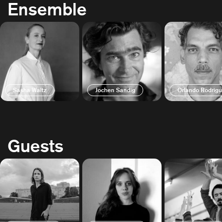
Ensemble
Sasha Waltz
Jochen Sandig
Orlando Rodrig
Guests