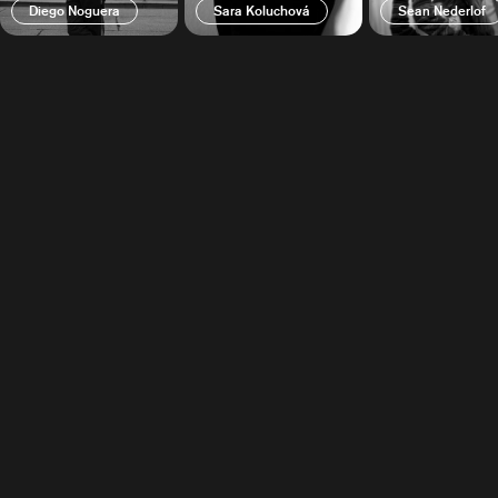
Diego Noguera
Sara Koluchová
Sean Nederlof