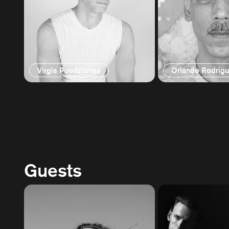
Virgis Puodziunas
Orlando Rodrig
Guests