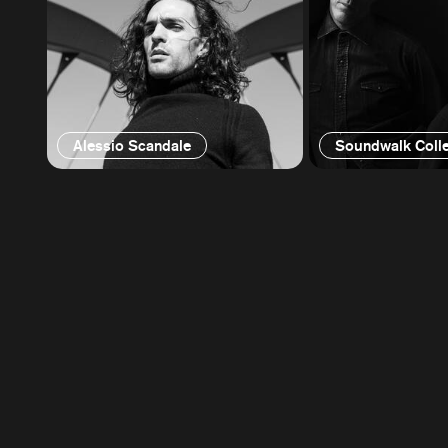
Alessio Scandale
Soundwalk Colle