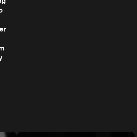
ng
o
er
em
y