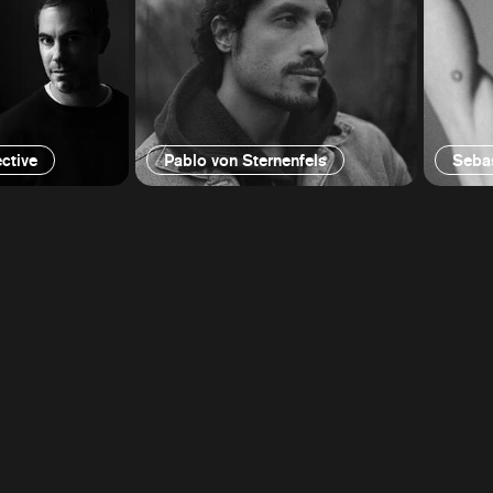
ctive
Pablo von Sternenfels
Sebas