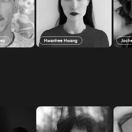
uez
Hwanhee Hwang
Joch