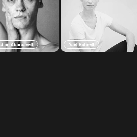
tian Abarbanell
Yael Schnell