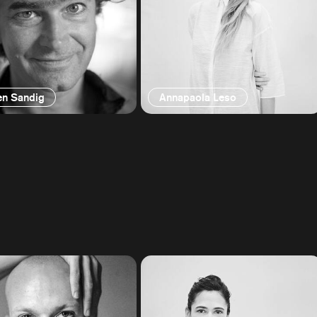
en Sandig
Annapaola Leso