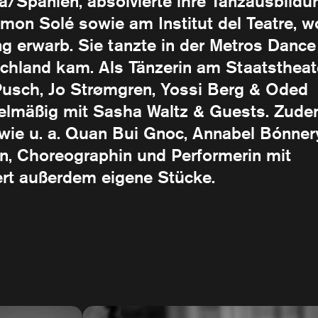
a/Spanien, absolvierte ihre Tanzausbildu
on Solé sowie am Institut del Teatre, w
g erwarb. Sie tanzte in der Metros Dance
chland kam. Als Tänzerin am Staatstheat
Pusch, Jo Strømgren, Yossi Berg & Oded
regelmäßig mit Sasha Waltz & Guests. Zud
 wie u. a. Quan Bui Gnoc, Annabel Bónner
in, Choreographin und Performerin mit
ert außerdem eigene Stücke.