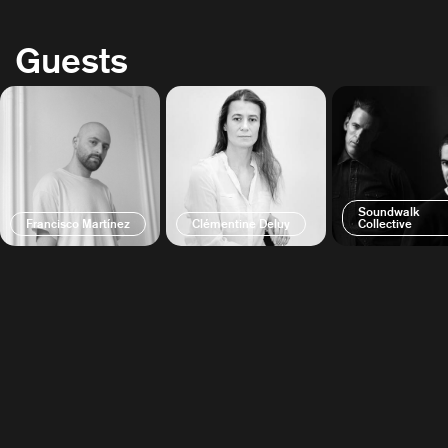
Guests
Soundwalk
Francisco Martínez
Clémentine Deluy
Collective