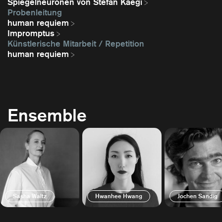
Spiegelneuronen von Stefan Kaegi
Probenleitung
human requiem
Impromptus
Künstlerische Mitarbeit / Repetition
human requiem
Ensemble
Sasha Waltz
Hwanhee Hwang
Jochen Sandig