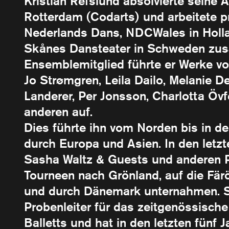
Kristian Refslund absolvierte seine
Rotterdam (Codarts) und arbeitete 
Nederlands Dans, NDCWales in Holl
Skånes Dansteater in Schweden zus
Ensemblemitglied führte er Werke vo
Jo Strømgren, Leila Dailo, Melanie D
Landerer, Per Jonsson, Charlotta Öv
anderen auf.
Dies führte ihn vom Norden bis in 
durch Europa und Asien. In den letzte
Sasha Waltz & Guests und anderen P
Tourneen nach Grönland, auf die Fär
und durch Dänemark unternahmen. Se
Probenleiter für das zeitgenössisch
Balletts und hat in den letzten fünf J