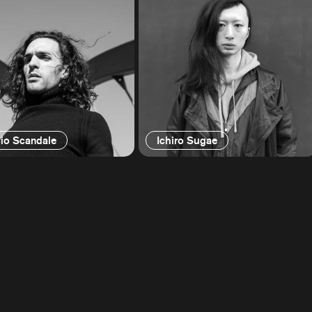
io Scandale
Ichiro Sugae