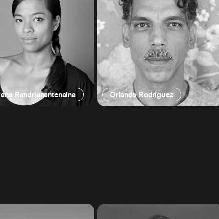
iana Randrianantenaina
Orlando Rodriguez