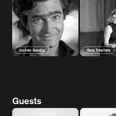
Jochen Sandig
Yeva Trepilets
Guests