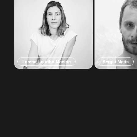
Lorena Justribó Manion
Sergiu Matis