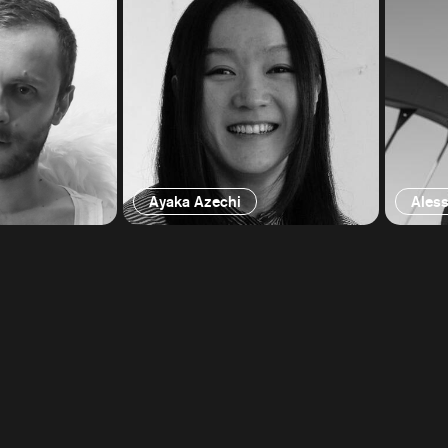
Ayaka Azechi
Aless