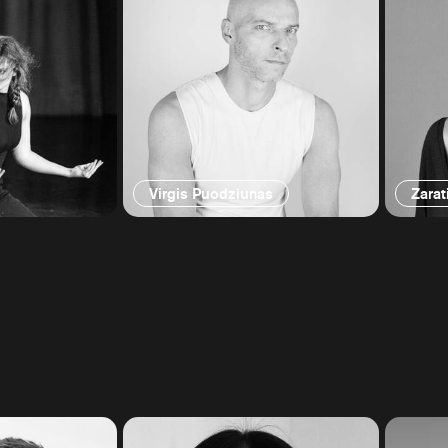
Virgis Puodziunas
Zarat