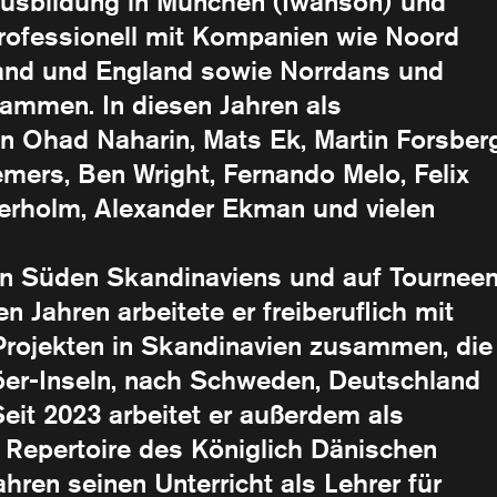
 Ausbildung in München (Iwanson) und
professionell mit Kompanien wie Noord
and und England sowie Norrdans und
ammen. In diesen Jahren als
n Ohad Naharin, Mats Ek, Martin Forsberg
emers, Ben Wright, Fernando Melo, Felix
ferholm, Alexander Ekman und vielen
den Süden Skandinaviens und auf Tournee
n Jahren arbeitete er freiberuflich mit
rojekten in Skandinavien zusammen, die
öer-Inseln, nach Schweden, Deutschland
it 2023 arbeitet er außerdem als
e Repertoire des Königlich Dänischen
ahren seinen Unterricht als Lehrer für