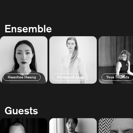
Ensemble
Hwanhee Hwang
Annapaola Leso
Yeva Trepilets
Guests