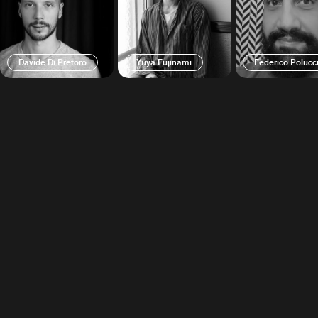
Davide Di Pretoro
Yuya Fujinami
Federico Polucc