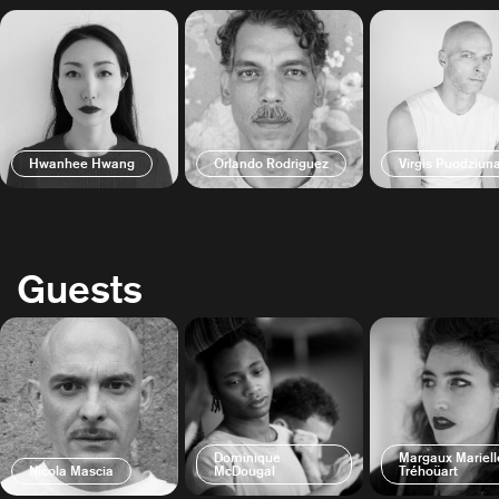
Hwanhee Hwang
Orlando Rodriguez
Virgis Puodziun
Guests
Dominique
Margaux Mariell
Nicola Mascia
McDougal
Tréhoüart