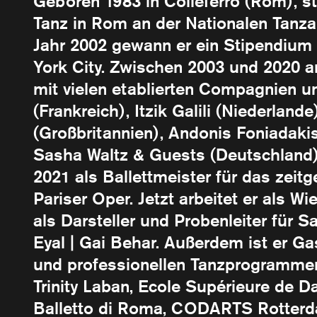
Geboren 1983 in Colleferro (Rom), st
Tanz in Rom an der Nationalen Tanz
Jahr 2002 gewann er ein Stipendium
York City. Zwischen 2003 und 2020 ar
mit vielen etablierten Compagnien un
(Frankreich), Itzik Galili (Niederla
(Großbritannien), Andonis Foniadakis (
Sasha Waltz & Guests (Deutschland)
2021 als Ballettmeister für das zeit
Pariser Oper. Jetzt arbeitet er als 
als Darsteller und Probenleiter für
Eyal | Gai Behar. Außerdem ist er G
und professionellen Tanzprogramme
Trinity Laban, Ecole Supérieure de D
Balletto di Roma, CODARTS Rotter