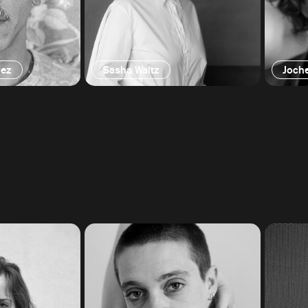
uez
Sasha Waltz
Joch