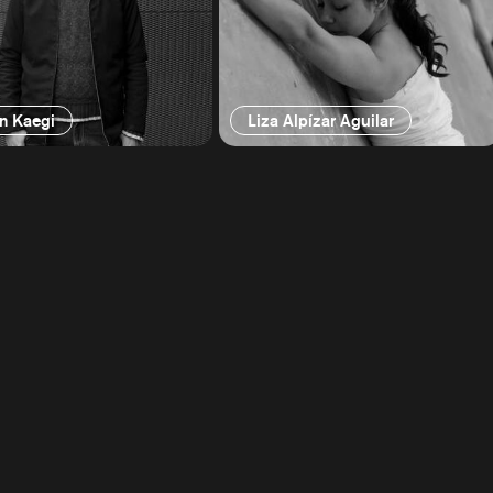
n Kaegi
Liza Alpízar Aguilar