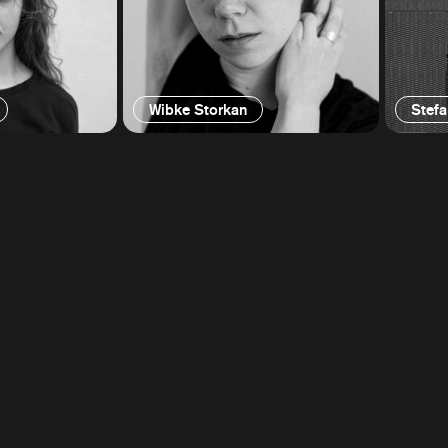
Wibke Storkan
Stefa