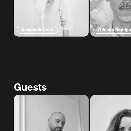
Annapaola Leso
Orlando Rodrig
Guests