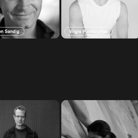
en Sandig
Virgis Puodziunas