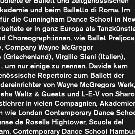
udierte er Ballett und zeitgenössischen
akademie und beim Balletto di Roma. Im
 für die Cunningham Dance School in Ne
beitete er in ganz Europa als Tanzkünstl
d Choreograph:innen, wie Ballet Preljoca
nde), Company Wayne McGregor
Griechenland), Virgilio Sieni (Italien),
, um nur einige zu nennen. Davide kam
genössische Repertoire zum Ballett der
Wiedereinrichter von Wayne McGregors Werk
 Sasha Waltz & Guests und L-E-V von Shar
astlehrer in vielen Compagnien, Akademie
n wie London Contemporary Dance Schoo
anse de Rosella Hightower, Scuola del
dam, Contemporary Dance School Hambur