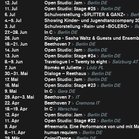
12. Jul
Open Studio: Jam
Berlin DE
11. Jul
Open Studio: Stage #25
Berlin DE
6. Jul
Schulvorstellung »SPLITTER & GANZ«
Berl
4.–5. Jul
Showing Kinder- und Jugendtanzcompany 2
3. Jul
Schulvorstellung »Rain« und »BOLERO«
Be
27.–28. Jun
In C
Berlin DE
26. Jun
Dialoge - Sasha Waltz & Guests und Ensembl
18.–21. Jun
Beethoven 7
Berlin DE
14. Jun
Open Studio: Jam
Berlin DE
13. Jun
Open Studio: Stage #24
Berlin DE
8.–9. Jun
Travelogue I – Twenty to eight
Salzburg AT
7. Jun
Roméo et Juliette
Lódz PL
30.–31. Mai
Dialoge – Reethaus
Berlin DE
17. Mai
Open Studio: Jam
Berlin DE
16. Mai
Open Studio: Stage #23
Berlin DE
9. Mai
In C
Gera DE
29. Apr–3. Mai
Beethoven 7
IT
22. Apr
Beethoven 7
Cremona IT
18.–19. Apr
In C
Warschau
12. Apr
Open Studio: Jam
Berlin DE
11. Apr
Open Studio: Stage #22
Berlin DE
9. Apr
#freemaria. Eine Performance von und mit Ma
8.–11. Apr
human requiem
Berlin DE
29. Mär
CoinciDance
Berlin DE