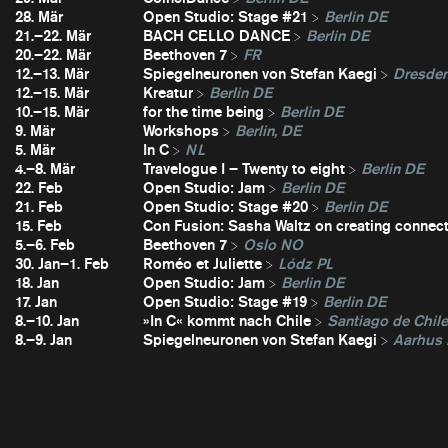
28. Mär
Open Studio: Stage #21
Berlin DE
21.–22. Mär
BACH CELLO DANCE
Berlin DE
20.–22. Mär
Beethoven 7
FR
12.–13. Mär
Spiegelneuronen von Stefan Kaegi
Dresde
12.–15. Mär
Kreatur
Berlin DE
10.–15. Mär
for the time being
Berlin DE
9. Mär
Workshops
Berlin, DE
5. Mär
In C
NL
4.–8. Mär
Travelogue I – Twenty to eight
Berlin DE
22. Feb
Open Studio: Jam
Berlin DE
21. Feb
Open Studio: Stage #20
Berlin DE
15. Feb
Con Fusion: Sasha Waltz on creating connec
5.–6. Feb
Beethoven 7
Oslo NO
30. Jan–1. Feb
Roméo et Juliette
Lódz PL
18. Jan
Open Studio: Jam
Berlin DE
17. Jan
Open Studio: Stage #19
Berlin DE
8.–10. Jan
»In C« kommt nach Chile
Santiago de Chil
8.–9. Jan
Spiegelneuronen von Stefan Kaegi
Aarhus