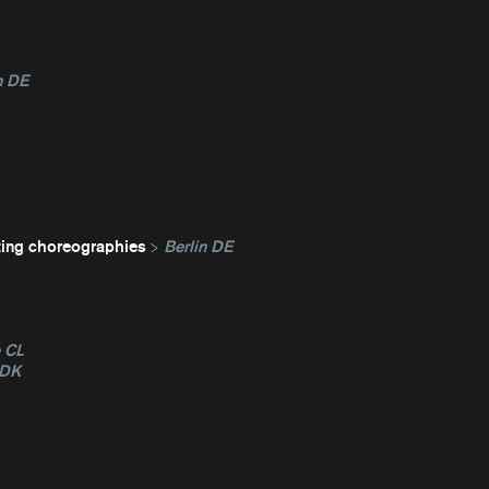
n DE
ting choreographies
Berlin DE
e CL
 DK