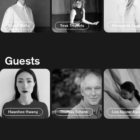
Sasha Waltz
Yeva Trepilets
Annapaola Leso
Guests
Hwanhee Hwang
Thomas Schenk
Liza Alpízar Agui