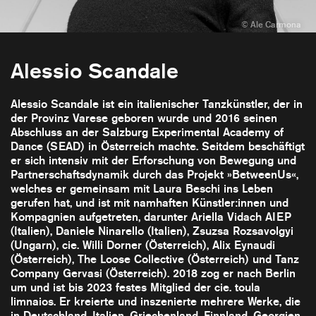
Alessio Scandale
Alessio Scandale ist ein italienischer Tanzkünstler, der in
der Provinz Varese geboren wurde und 2016 seinen
Abschluss an der Salzburg Experimental Academy of
Dance (SEAD) in Österreich machte. Seitdem beschäftigt
er sich intensiv mit der Erforschung von Bewegung und
Partnerschaftsdynamik durch das Projekt »BetweenUs«,
welches er gemeinsam mit Laura Beschi ins Leben
gerufen hat, und ist mit namhaften Künstler:innen und
Kompagnien aufgetreten, darunter Ariella Vidach AIEP
(Italien), Daniele Ninarello (Italien), Zsuzsa Rozsavolgyi
(Ungarn), cie. Willi Dorner (Österreich), Alix Eynaudi
(Österreich), The Loose Collective (Österreich) und Tanz
Company Gervasi (Österreich). 2018 zog er nach Berlin
um und ist bis 2023 festes Mitglied der cie. toula
limnaios. Er kreierte und inszenierte mehrere Werke, die
in Deutschland, Italien, Griechenland, Finnland, Georgien,