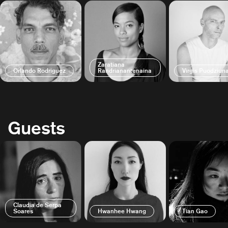
Zaratiana
Orlando Rodriguez
Randrianantenaina
Virgis Puodziun
Guests
Claudia de Serpa
Soares
Hwanhee Hwang
Tian Gao