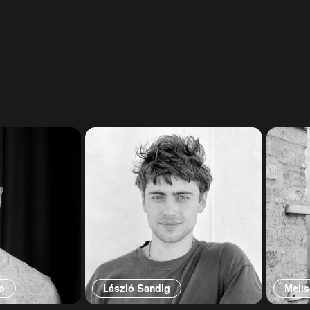
o
László Sandig
Melis