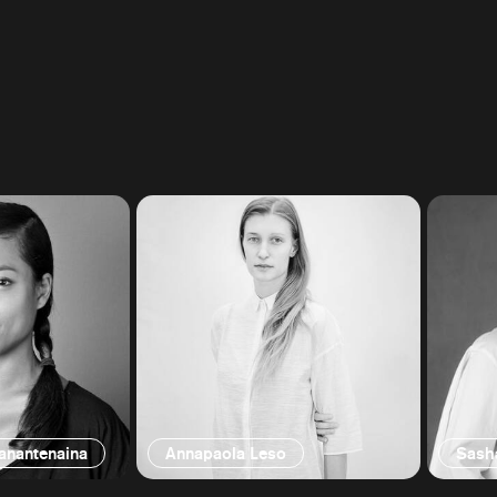
ianantenaina
Annapaola Leso
Sash