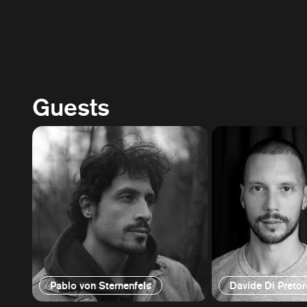
Guests
Pablo von Sternenfels
Davide Di Pretor