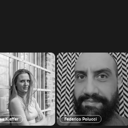
sa Kieffer
Federico Polucci