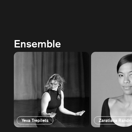
Ensemble
Yeva Trepilets
Zaratiana Randr