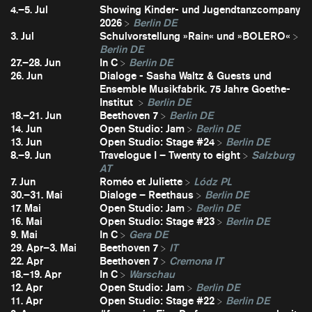
4.–5. Jul
Showing Kinder- und Jugendtanzcompany
2026
Berlin DE
3. Jul
Schulvorstellung »Rain« und »BOLERO«
Berlin DE
27.–28. Jun
In C
Berlin DE
26. Jun
Dialoge - Sasha Waltz & Guests und
Ensemble Musikfabrik. 75 Jahre Goethe-
Institut
Berlin DE
18.–21. Jun
Beethoven 7
Berlin DE
14. Jun
Open Studio: Jam
Berlin DE
13. Jun
Open Studio: Stage #24
Berlin DE
8.–9. Jun
Travelogue I – Twenty to eight
Salzburg
AT
7. Jun
Roméo et Juliette
Lódz PL
30.–31. Mai
Dialoge – Reethaus
Berlin DE
17. Mai
Open Studio: Jam
Berlin DE
16. Mai
Open Studio: Stage #23
Berlin DE
9. Mai
In C
Gera DE
29. Apr–3. Mai
Beethoven 7
IT
22. Apr
Beethoven 7
Cremona IT
18.–19. Apr
In C
Warschau
12. Apr
Open Studio: Jam
Berlin DE
11. Apr
Open Studio: Stage #22
Berlin DE