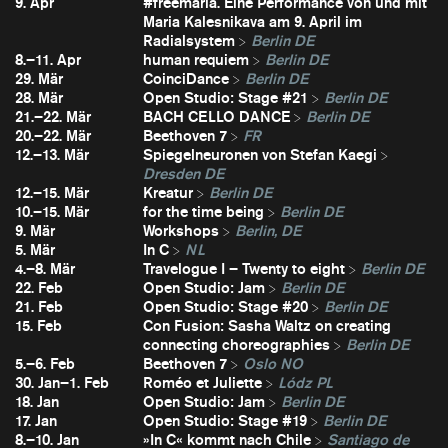
9. Apr
#freemaria. Eine Performance von und mit
Maria Kalesnikava am 9. April im
Radialsystem
Berlin DE
8.–11. Apr
human requiem
Berlin DE
29. Mär
CoinciDance
Berlin DE
28. Mär
Open Studio: Stage #21
Berlin DE
21.–22. Mär
BACH CELLO DANCE
Berlin DE
20.–22. Mär
Beethoven 7
FR
12.–13. Mär
Spiegelneuronen von Stefan Kaegi
Dresden DE
12.–15. Mär
Kreatur
Berlin DE
10.–15. Mär
for the time being
Berlin DE
9. Mär
Workshops
Berlin, DE
5. Mär
In C
NL
4.–8. Mär
Travelogue I – Twenty to eight
Berlin DE
22. Feb
Open Studio: Jam
Berlin DE
21. Feb
Open Studio: Stage #20
Berlin DE
15. Feb
Con Fusion: Sasha Waltz on creating
connecting choreographies
Berlin DE
5.–6. Feb
Beethoven 7
Oslo NO
30. Jan–1. Feb
Roméo et Juliette
Lódz PL
18. Jan
Open Studio: Jam
Berlin DE
17. Jan
Open Studio: Stage #19
Berlin DE
8.–10. Jan
»In C« kommt nach Chile
Santiago de