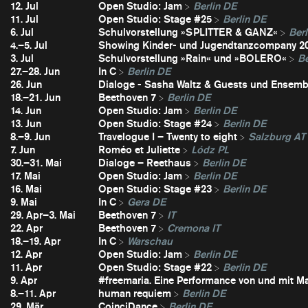
12. Jul
Open Studio: Jam
Berlin DE
11. Jul
Open Studio: Stage #25
Berlin DE
6. Jul
Schulvorstellung »SPLITTER & GANZ«
Berl
4.–5. Jul
Showing Kinder- und Jugendtanzcompany 2
3. Jul
Schulvorstellung »Rain« und »BOLERO«
Be
27.–28. Jun
In C
Berlin DE
26. Jun
Dialoge - Sasha Waltz & Guests und Ensembl
18.–21. Jun
Beethoven 7
Berlin DE
14. Jun
Open Studio: Jam
Berlin DE
13. Jun
Open Studio: Stage #24
Berlin DE
8.–9. Jun
Travelogue I – Twenty to eight
Salzburg AT
7. Jun
Roméo et Juliette
Lódz PL
30.–31. Mai
Dialoge – Reethaus
Berlin DE
17. Mai
Open Studio: Jam
Berlin DE
16. Mai
Open Studio: Stage #23
Berlin DE
9. Mai
In C
Gera DE
29. Apr–3. Mai
Beethoven 7
IT
22. Apr
Beethoven 7
Cremona IT
18.–19. Apr
In C
Warschau
12. Apr
Open Studio: Jam
Berlin DE
11. Apr
Open Studio: Stage #22
Berlin DE
9. Apr
#freemaria. Eine Performance von und mit Ma
8.–11. Apr
human requiem
Berlin DE
29. Mär
CoinciDance
Berlin DE