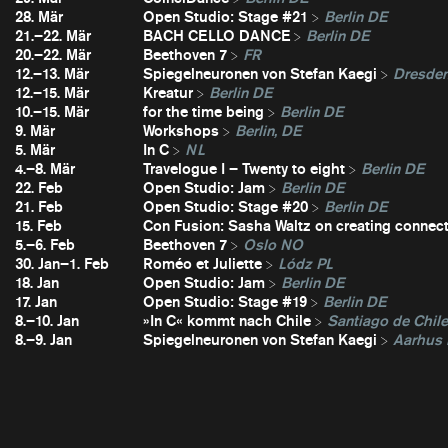
28. Mär
Open Studio: Stage #21
Berlin DE
21.–22. Mär
BACH CELLO DANCE
Berlin DE
20.–22. Mär
Beethoven 7
FR
12.–13. Mär
Spiegelneuronen von Stefan Kaegi
Dresde
12.–15. Mär
Kreatur
Berlin DE
10.–15. Mär
for the time being
Berlin DE
9. Mär
Workshops
Berlin, DE
5. Mär
In C
NL
4.–8. Mär
Travelogue I – Twenty to eight
Berlin DE
22. Feb
Open Studio: Jam
Berlin DE
21. Feb
Open Studio: Stage #20
Berlin DE
15. Feb
Con Fusion: Sasha Waltz on creating connec
5.–6. Feb
Beethoven 7
Oslo NO
30. Jan–1. Feb
Roméo et Juliette
Lódz PL
18. Jan
Open Studio: Jam
Berlin DE
17. Jan
Open Studio: Stage #19
Berlin DE
8.–10. Jan
»In C« kommt nach Chile
Santiago de Chil
8.–9. Jan
Spiegelneuronen von Stefan Kaegi
Aarhus