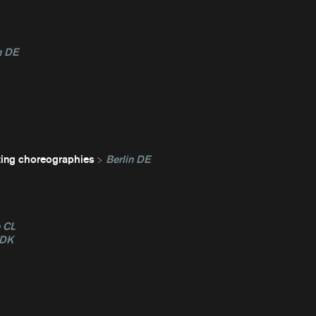
n DE
ting choreographies
Berlin DE
e CL
 DK