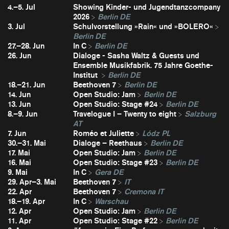
4.–5. Jul
Showing Kinder- und Jugendtanzcompany
2026
Berlin DE
3. Jul
Schulvorstellung »Rain« und »BOLERO«
Berlin DE
27.–28. Jun
In C
Berlin DE
26. Jun
Dialoge - Sasha Waltz & Guests und
Ensemble Musikfabrik. 75 Jahre Goethe-
Institut
Berlin DE
18.–21. Jun
Beethoven 7
Berlin DE
14. Jun
Open Studio: Jam
Berlin DE
13. Jun
Open Studio: Stage #24
Berlin DE
8.–9. Jun
Travelogue I – Twenty to eight
Salzburg
AT
7. Jun
Roméo et Juliette
Lódz PL
30.–31. Mai
Dialoge – Reethaus
Berlin DE
17. Mai
Open Studio: Jam
Berlin DE
16. Mai
Open Studio: Stage #23
Berlin DE
9. Mai
In C
Gera DE
29. Apr–3. Mai
Beethoven 7
IT
22. Apr
Beethoven 7
Cremona IT
18.–19. Apr
In C
Warschau
12. Apr
Open Studio: Jam
Berlin DE
11. Apr
Open Studio: Stage #22
Berlin DE