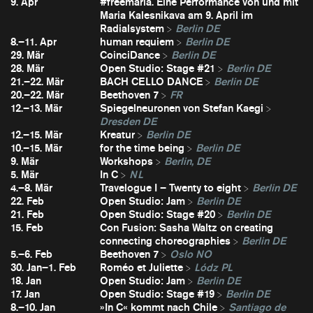
9. Apr
#freemaria. Eine Performance von und mit
Maria Kalesnikava am 9. April im
Radialsystem
Berlin DE
8.–11. Apr
human requiem
Berlin DE
29. Mär
CoinciDance
Berlin DE
28. Mär
Open Studio: Stage #21
Berlin DE
21.–22. Mär
BACH CELLO DANCE
Berlin DE
20.–22. Mär
Beethoven 7
FR
12.–13. Mär
Spiegelneuronen von Stefan Kaegi
Dresden DE
12.–15. Mär
Kreatur
Berlin DE
10.–15. Mär
for the time being
Berlin DE
9. Mär
Workshops
Berlin, DE
5. Mär
In C
NL
4.–8. Mär
Travelogue I – Twenty to eight
Berlin DE
22. Feb
Open Studio: Jam
Berlin DE
21. Feb
Open Studio: Stage #20
Berlin DE
15. Feb
Con Fusion: Sasha Waltz on creating
connecting choreographies
Berlin DE
5.–6. Feb
Beethoven 7
Oslo NO
30. Jan–1. Feb
Roméo et Juliette
Lódz PL
18. Jan
Open Studio: Jam
Berlin DE
17. Jan
Open Studio: Stage #19
Berlin DE
8.–10. Jan
»In C« kommt nach Chile
Santiago de