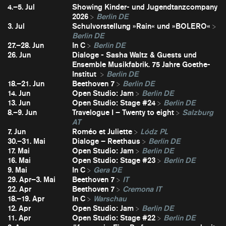
4.–5. Jul
Showing Kinder- und Jugendtanzcompany
2026
Berlin DE
3. Jul
Schulvorstellung »Rain« und »BOLERO«
Berlin DE
27.–28. Jun
In C
Berlin DE
26. Jun
Dialoge - Sasha Waltz & Guests und
Ensemble Musikfabrik. 75 Jahre Goethe-
Institut
Berlin DE
18.–21. Jun
Beethoven 7
Berlin DE
14. Jun
Open Studio: Jam
Berlin DE
13. Jun
Open Studio: Stage #24
Berlin DE
8.–9. Jun
Travelogue I – Twenty to eight
Salzburg
AT
7. Jun
Roméo et Juliette
Lódz PL
30.–31. Mai
Dialoge – Reethaus
Berlin DE
17. Mai
Open Studio: Jam
Berlin DE
16. Mai
Open Studio: Stage #23
Berlin DE
9. Mai
In C
Gera DE
29. Apr–3. Mai
Beethoven 7
IT
22. Apr
Beethoven 7
Cremona IT
18.–19. Apr
In C
Warschau
12. Apr
Open Studio: Jam
Berlin DE
11. Apr
Open Studio: Stage #22
Berlin DE