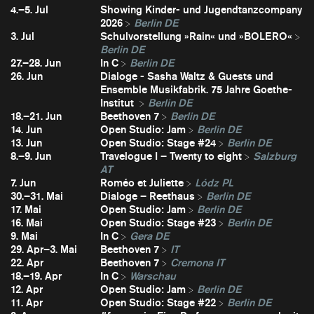
4.–5. Jul
Showing Kinder- und Jugendtanzcompany
2026
Berlin DE
3. Jul
Schulvorstellung »Rain« und »BOLERO«
Berlin DE
27.–28. Jun
In C
Berlin DE
26. Jun
Dialoge - Sasha Waltz & Guests und
Ensemble Musikfabrik. 75 Jahre Goethe-
Institut
Berlin DE
18.–21. Jun
Beethoven 7
Berlin DE
14. Jun
Open Studio: Jam
Berlin DE
13. Jun
Open Studio: Stage #24
Berlin DE
8.–9. Jun
Travelogue I – Twenty to eight
Salzburg
AT
7. Jun
Roméo et Juliette
Lódz PL
30.–31. Mai
Dialoge – Reethaus
Berlin DE
17. Mai
Open Studio: Jam
Berlin DE
16. Mai
Open Studio: Stage #23
Berlin DE
9. Mai
In C
Gera DE
29. Apr–3. Mai
Beethoven 7
IT
22. Apr
Beethoven 7
Cremona IT
18.–19. Apr
In C
Warschau
12. Apr
Open Studio: Jam
Berlin DE
11. Apr
Open Studio: Stage #22
Berlin DE