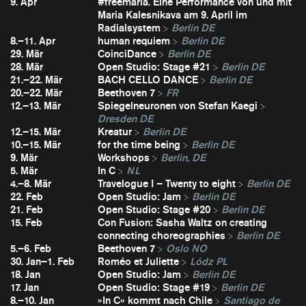
9. Apr
#freemaria. Eine Performance von und mit
Maria Kalesnikava am 9. April im
Radialsystem
Berlin DE
8.–11. Apr
human requiem
Berlin DE
29. Mär
CoinciDance
Berlin DE
28. Mär
Open Studio: Stage #21
Berlin DE
21.–22. Mär
BACH CELLO DANCE
Berlin DE
20.–22. Mär
Beethoven 7
FR
12.–13. Mär
Spiegelneuronen von Stefan Kaegi
Dresden DE
12.–15. Mär
Kreatur
Berlin DE
10.–15. Mär
for the time being
Berlin DE
9. Mär
Workshops
Berlin, DE
5. Mär
In C
NL
4.–8. Mär
Travelogue I – Twenty to eight
Berlin DE
22. Feb
Open Studio: Jam
Berlin DE
21. Feb
Open Studio: Stage #20
Berlin DE
15. Feb
Con Fusion: Sasha Waltz on creating
connecting choreographies
Berlin DE
5.–6. Feb
Beethoven 7
Oslo NO
30. Jan–1. Feb
Roméo et Juliette
Lódz PL
18. Jan
Open Studio: Jam
Berlin DE
17. Jan
Open Studio: Stage #19
Berlin DE
8.–10. Jan
»In C« kommt nach Chile
Santiago de