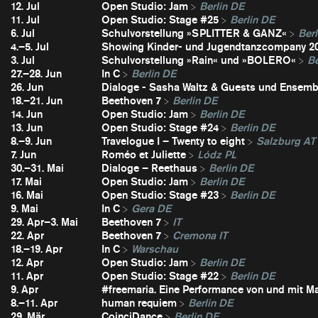
12. Jul
Open Studio: Jam
Berlin DE
11. Jul
Open Studio: Stage #25
Berlin DE
6. Jul
Schulvorstellung »SPLITTER & GANZ«
Berl
4.–5. Jul
Showing Kinder- und Jugendtanzcompany 2
3. Jul
Schulvorstellung »Rain« und »BOLERO«
Be
27.–28. Jun
In C
Berlin DE
26. Jun
Dialoge - Sasha Waltz & Guests und Ensembl
18.–21. Jun
Beethoven 7
Berlin DE
14. Jun
Open Studio: Jam
Berlin DE
13. Jun
Open Studio: Stage #24
Berlin DE
8.–9. Jun
Travelogue I – Twenty to eight
Salzburg AT
7. Jun
Roméo et Juliette
Lódz PL
30.–31. Mai
Dialoge – Reethaus
Berlin DE
17. Mai
Open Studio: Jam
Berlin DE
16. Mai
Open Studio: Stage #23
Berlin DE
9. Mai
In C
Gera DE
29. Apr–3. Mai
Beethoven 7
IT
22. Apr
Beethoven 7
Cremona IT
18.–19. Apr
In C
Warschau
12. Apr
Open Studio: Jam
Berlin DE
11. Apr
Open Studio: Stage #22
Berlin DE
9. Apr
#freemaria. Eine Performance von und mit Ma
8.–11. Apr
human requiem
Berlin DE
29. Mär
CoinciDance
Berlin DE