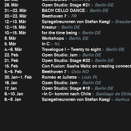
28. Mär
Open Studio: Stage #21
Berlin DE
21.–22. Mär
BACH CELLO DANCE
Berlin DE
20.–22. Mär
Beethoven 7
FR
12.–13. Mär
Spiegelneuronen von Stefan Kaegi
Dresde
12.–15. Mär
Kreatur
Berlin DE
10.–15. Mär
for the time being
Berlin DE
9. Mär
Workshops
Berlin, DE
5. Mär
In C
NL
4.–8. Mär
Travelogue I – Twenty to eight
Berlin DE
22. Feb
Open Studio: Jam
Berlin DE
21. Feb
Open Studio: Stage #20
Berlin DE
15. Feb
Con Fusion: Sasha Waltz on creating connec
5.–6. Feb
Beethoven 7
Oslo NO
30. Jan–1. Feb
Roméo et Juliette
Lódz PL
18. Jan
Open Studio: Jam
Berlin DE
17. Jan
Open Studio: Stage #19
Berlin DE
8.–10. Jan
»In C« kommt nach Chile
Santiago de Chil
8.–9. Jan
Spiegelneuronen von Stefan Kaegi
Aarhus