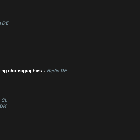
n DE
ting choreographies
Berlin DE
e CL
 DK