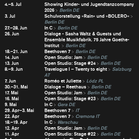
4.–5. Jul
Showing Kinder- und Jugendtanzcompany
2026
Berlin DE
3. Jul
Schulvorstellung »Rain« und »BOLERO«
Berlin DE
27.–28. Jun
In C
Berlin DE
26. Jun
Dialoge - Sasha Waltz & Guests und
Ensemble Musikfabrik. 75 Jahre Goethe-
Institut
Berlin DE
18.–21. Jun
Beethoven 7
Berlin DE
14. Jun
Open Studio: Jam
Berlin DE
13. Jun
Open Studio: Stage #24
Berlin DE
8.–9. Jun
Travelogue I – Twenty to eight
Salzburg
AT
7. Jun
Roméo et Juliette
Lódz PL
30.–31. Mai
Dialoge – Reethaus
Berlin DE
17. Mai
Open Studio: Jam
Berlin DE
16. Mai
Open Studio: Stage #23
Berlin DE
9. Mai
In C
Gera DE
29. Apr–3. Mai
Beethoven 7
IT
22. Apr
Beethoven 7
Cremona IT
18.–19. Apr
In C
Warschau
12. Apr
Open Studio: Jam
Berlin DE
11. Apr
Open Studio: Stage #22
Berlin DE