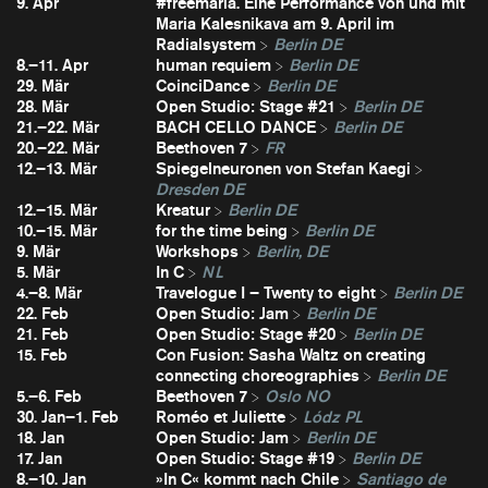
9. Apr
#freemaria. Eine Performance von und mit
Maria Kalesnikava am 9. April im
Radialsystem
Berlin DE
8.–11. Apr
human requiem
Berlin DE
29. Mär
CoinciDance
Berlin DE
28. Mär
Open Studio: Stage #21
Berlin DE
21.–22. Mär
BACH CELLO DANCE
Berlin DE
20.–22. Mär
Beethoven 7
FR
12.–13. Mär
Spiegelneuronen von Stefan Kaegi
Dresden DE
12.–15. Mär
Kreatur
Berlin DE
10.–15. Mär
for the time being
Berlin DE
9. Mär
Workshops
Berlin, DE
5. Mär
In C
NL
4.–8. Mär
Travelogue I – Twenty to eight
Berlin DE
22. Feb
Open Studio: Jam
Berlin DE
21. Feb
Open Studio: Stage #20
Berlin DE
15. Feb
Con Fusion: Sasha Waltz on creating
connecting choreographies
Berlin DE
5.–6. Feb
Beethoven 7
Oslo NO
30. Jan–1. Feb
Roméo et Juliette
Lódz PL
18. Jan
Open Studio: Jam
Berlin DE
17. Jan
Open Studio: Stage #19
Berlin DE
8.–10. Jan
»In C« kommt nach Chile
Santiago de