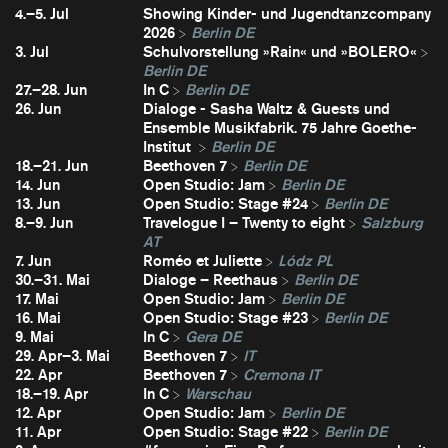
4.–5. Jul
Showing Kinder- und Jugendtanzcompany
2026
Berlin DE
3. Jul
Schulvorstellung »Rain« und »BOLERO«
Berlin DE
27.–28. Jun
In C
Berlin DE
26. Jun
Dialoge - Sasha Waltz & Guests und
Ensemble Musikfabrik. 75 Jahre Goethe-
Institut
Berlin DE
18.–21. Jun
Beethoven 7
Berlin DE
14. Jun
Open Studio: Jam
Berlin DE
13. Jun
Open Studio: Stage #24
Berlin DE
8.–9. Jun
Travelogue I – Twenty to eight
Salzburg
AT
7. Jun
Roméo et Juliette
Lódz PL
30.–31. Mai
Dialoge – Reethaus
Berlin DE
17. Mai
Open Studio: Jam
Berlin DE
16. Mai
Open Studio: Stage #23
Berlin DE
9. Mai
In C
Gera DE
29. Apr–3. Mai
Beethoven 7
IT
22. Apr
Beethoven 7
Cremona IT
18.–19. Apr
In C
Warschau
12. Apr
Open Studio: Jam
Berlin DE
11. Apr
Open Studio: Stage #22
Berlin DE