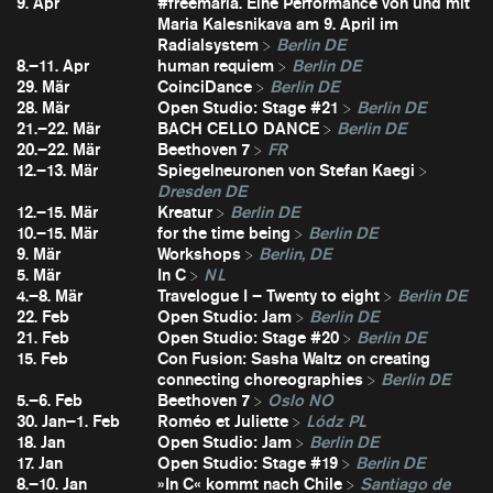
9. Apr
#freemaria. Eine Performance von und mit
Maria Kalesnikava am 9. April im
Radialsystem
Berlin DE
8.–11. Apr
human requiem
Berlin DE
29. Mär
CoinciDance
Berlin DE
28. Mär
Open Studio: Stage #21
Berlin DE
21.–22. Mär
BACH CELLO DANCE
Berlin DE
20.–22. Mär
Beethoven 7
FR
12.–13. Mär
Spiegelneuronen von Stefan Kaegi
Dresden DE
12.–15. Mär
Kreatur
Berlin DE
10.–15. Mär
for the time being
Berlin DE
9. Mär
Workshops
Berlin, DE
5. Mär
In C
NL
4.–8. Mär
Travelogue I – Twenty to eight
Berlin DE
22. Feb
Open Studio: Jam
Berlin DE
21. Feb
Open Studio: Stage #20
Berlin DE
15. Feb
Con Fusion: Sasha Waltz on creating
connecting choreographies
Berlin DE
5.–6. Feb
Beethoven 7
Oslo NO
30. Jan–1. Feb
Roméo et Juliette
Lódz PL
18. Jan
Open Studio: Jam
Berlin DE
17. Jan
Open Studio: Stage #19
Berlin DE
8.–10. Jan
»In C« kommt nach Chile
Santiago de