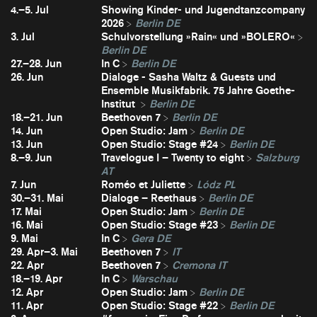
4.–5. Jul
Showing Kinder- und Jugendtanzcompany
2026
Berlin DE
3. Jul
Schulvorstellung »Rain« und »BOLERO«
Berlin DE
27.–28. Jun
In C
Berlin DE
26. Jun
Dialoge - Sasha Waltz & Guests und
Ensemble Musikfabrik. 75 Jahre Goethe-
Institut
Berlin DE
18.–21. Jun
Beethoven 7
Berlin DE
14. Jun
Open Studio: Jam
Berlin DE
13. Jun
Open Studio: Stage #24
Berlin DE
8.–9. Jun
Travelogue I – Twenty to eight
Salzburg
AT
7. Jun
Roméo et Juliette
Lódz PL
30.–31. Mai
Dialoge – Reethaus
Berlin DE
17. Mai
Open Studio: Jam
Berlin DE
16. Mai
Open Studio: Stage #23
Berlin DE
9. Mai
In C
Gera DE
29. Apr–3. Mai
Beethoven 7
IT
22. Apr
Beethoven 7
Cremona IT
18.–19. Apr
In C
Warschau
12. Apr
Open Studio: Jam
Berlin DE
11. Apr
Open Studio: Stage #22
Berlin DE