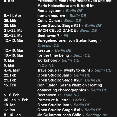
9. Apr
#freemaria. Eine Performance von und mit
Maria Kalesnikava am 9. April im
Radialsystem
Berlin DE
8.–11. Apr
human requiem
Berlin DE
29. Mär
CoinciDance
Berlin DE
28. Mär
Open Studio: Stage #21
Berlin DE
21.–22. Mär
BACH CELLO DANCE
Berlin DE
20.–22. Mär
Beethoven 7
FR
12.–13. Mär
Spiegelneuronen von Stefan Kaegi
Dresden DE
12.–15. Mär
Kreatur
Berlin DE
10.–15. Mär
for the time being
Berlin DE
9. Mär
Workshops
Berlin, DE
5. Mär
In C
NL
4.–8. Mär
Travelogue I – Twenty to eight
Berlin DE
22. Feb
Open Studio: Jam
Berlin DE
21. Feb
Open Studio: Stage #20
Berlin DE
15. Feb
Con Fusion: Sasha Waltz on creating
connecting choreographies
Berlin DE
5.–6. Feb
Beethoven 7
Oslo NO
30. Jan–1. Feb
Roméo et Juliette
Lódz PL
18. Jan
Open Studio: Jam
Berlin DE
17. Jan
Open Studio: Stage #19
Berlin DE
8.–10. Jan
»In C« kommt nach Chile
Santiago de