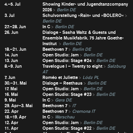
4.–5. Jul
Showing Kinder- und Jugendtanzcompany
2026
Berlin DE
3. Jul
Schulvorstellung »Rain« und »BOLERO«
Berlin DE
27.–28. Jun
In C
Berlin DE
26. Jun
Dialoge - Sasha Waltz & Guests und
Ensemble Musikfabrik. 75 Jahre Goethe-
Institut
Berlin DE
18.–21. Jun
Beethoven 7
Berlin DE
14. Jun
Open Studio: Jam
Berlin DE
13. Jun
Open Studio: Stage #24
Berlin DE
8.–9. Jun
Travelogue I – Twenty to eight
Salzburg
AT
7. Jun
Roméo et Juliette
Lódz PL
30.–31. Mai
Dialoge – Reethaus
Berlin DE
17. Mai
Open Studio: Jam
Berlin DE
16. Mai
Open Studio: Stage #23
Berlin DE
9. Mai
In C
Gera DE
29. Apr–3. Mai
Beethoven 7
IT
22. Apr
Beethoven 7
Cremona IT
18.–19. Apr
In C
Warschau
12. Apr
Open Studio: Jam
Berlin DE
11. Apr
Open Studio: Stage #22
Berlin DE