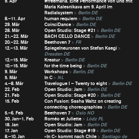
9. Apr
#freemaria. Eine Performance von und mit
Maria Kalesnikava am 9. April im
Radialsystem
Berlin DE
8.–11. Apr
human requiem
Berlin DE
29. Mär
CoinciDance
Berlin DE
28. Mär
Open Studio: Stage #21
Berlin DE
21.–22. Mär
BACH CELLO DANCE
Berlin DE
20.–22. Mär
Beethoven 7
FR
12.–13. Mär
Spiegelneuronen von Stefan Kaegi
Dresden DE
12.–15. Mär
Kreatur
Berlin DE
10.–15. Mär
for the time being
Berlin DE
9. Mär
Workshops
Berlin, DE
5. Mär
In C
NL
4.–8. Mär
Travelogue I – Twenty to eight
Berlin DE
22. Feb
Open Studio: Jam
Berlin DE
21. Feb
Open Studio: Stage #20
Berlin DE
15. Feb
Con Fusion: Sasha Waltz on creating
connecting choreographies
Berlin DE
5.–6. Feb
Beethoven 7
Oslo NO
30. Jan–1. Feb
Roméo et Juliette
Lódz PL
18. Jan
Open Studio: Jam
Berlin DE
17. Jan
Open Studio: Stage #19
Berlin DE
8.–10. Jan
»In C« kommt nach Chile
Santiago de