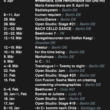
9. Apr
#freemaria. Eine Performance von und mit
Maria Kalesnikava am 9. April im
Radialsystem
Berlin DE
8.–11. Apr
human requiem
Berlin DE
29. Mär
CoinciDance
Berlin DE
28. Mär
Open Studio: Stage #21
Berlin DE
21.–22. Mär
BACH CELLO DANCE
Berlin DE
20.–22. Mär
Beethoven 7
FR
12.–13. Mär
Spiegelneuronen von Stefan Kaegi
Dresden DE
12.–15. Mär
Kreatur
Berlin DE
10.–15. Mär
for the time being
Berlin DE
9. Mär
Workshops
Berlin, DE
5. Mär
In C
NL
4.–8. Mär
Travelogue I – Twenty to eight
Berlin DE
22. Feb
Open Studio: Jam
Berlin DE
21. Feb
Open Studio: Stage #20
Berlin DE
15. Feb
Con Fusion: Sasha Waltz on creating
connecting choreographies
Berlin DE
5.–6. Feb
Beethoven 7
Oslo NO
30. Jan–1. Feb
Roméo et Juliette
Lódz PL
18. Jan
Open Studio: Jam
Berlin DE
17. Jan
Open Studio: Stage #19
Berlin DE
8.–10. Jan
»In C« kommt nach Chile
Santiago de