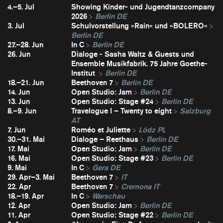
4.–5. Jul
Showing Kinder- und Jugendtanzcompany
2026
Berlin DE
3. Jul
Schulvorstellung »Rain« und »BOLERO«
Berlin DE
27.–28. Jun
In C
Berlin DE
26. Jun
Dialoge - Sasha Waltz & Guests und
Ensemble Musikfabrik. 75 Jahre Goethe-
Institut
Berlin DE
18.–21. Jun
Beethoven 7
Berlin DE
14. Jun
Open Studio: Jam
Berlin DE
13. Jun
Open Studio: Stage #24
Berlin DE
8.–9. Jun
Travelogue I – Twenty to eight
Salzburg
AT
7. Jun
Roméo et Juliette
Lódz PL
30.–31. Mai
Dialoge – Reethaus
Berlin DE
17. Mai
Open Studio: Jam
Berlin DE
16. Mai
Open Studio: Stage #23
Berlin DE
9. Mai
In C
Gera DE
29. Apr–3. Mai
Beethoven 7
IT
22. Apr
Beethoven 7
Cremona IT
18.–19. Apr
In C
Warschau
12. Apr
Open Studio: Jam
Berlin DE
11. Apr
Open Studio: Stage #22
Berlin DE