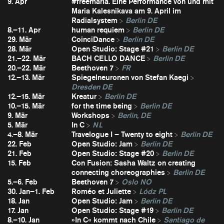
9. Apr
#freemaria. Eine Performance von und mit
Maria Kalesnikava am 9. April im
Radialsystem
Berlin DE
8.–11. Apr
human requiem
Berlin DE
29. Mär
CoinciDance
Berlin DE
28. Mär
Open Studio: Stage #21
Berlin DE
21.–22. Mär
BACH CELLO DANCE
Berlin DE
20.–22. Mär
Beethoven 7
FR
12.–13. Mär
Spiegelneuronen von Stefan Kaegi
Dresden DE
12.–15. Mär
Kreatur
Berlin DE
10.–15. Mär
for the time being
Berlin DE
9. Mär
Workshops
Berlin, DE
5. Mär
In C
NL
4.–8. Mär
Travelogue I – Twenty to eight
Berlin DE
22. Feb
Open Studio: Jam
Berlin DE
21. Feb
Open Studio: Stage #20
Berlin DE
15. Feb
Con Fusion: Sasha Waltz on creating
connecting choreographies
Berlin DE
5.–6. Feb
Beethoven 7
Oslo NO
30. Jan–1. Feb
Roméo et Juliette
Lódz PL
18. Jan
Open Studio: Jam
Berlin DE
17. Jan
Open Studio: Stage #19
Berlin DE
8.–10. Jan
»In C« kommt nach Chile
Santiago de