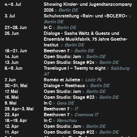
4.–5. Jul
Showing Kinder- und Jugendtanzcompany
2026
Berlin DE
3. Jul
Schulvorstellung »Rain« und »BOLERO«
Berlin DE
27.–28. Jun
In C
Berlin DE
26. Jun
Dialoge - Sasha Waltz & Guests und
Ensemble Musikfabrik. 75 Jahre Goethe-
Institut
Berlin DE
18.–21. Jun
Beethoven 7
Berlin DE
14. Jun
Open Studio: Jam
Berlin DE
13. Jun
Open Studio: Stage #24
Berlin DE
8.–9. Jun
Travelogue I – Twenty to eight
Salzburg
AT
7. Jun
Roméo et Juliette
Lódz PL
30.–31. Mai
Dialoge – Reethaus
Berlin DE
17. Mai
Open Studio: Jam
Berlin DE
16. Mai
Open Studio: Stage #23
Berlin DE
9. Mai
In C
Gera DE
29. Apr–3. Mai
Beethoven 7
IT
22. Apr
Beethoven 7
Cremona IT
18.–19. Apr
In C
Warschau
12. Apr
Open Studio: Jam
Berlin DE
11. Apr
Open Studio: Stage #22
Berlin DE