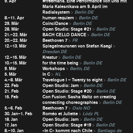
9. Apr
#freemaria. Eine Performance von und mit
Maria Kalesnikava am 9. April im
Radialsystem
Berlin DE
8.–11. Apr
human requiem
Berlin DE
29. Mär
CoinciDance
Berlin DE
28. Mär
Open Studio: Stage #21
Berlin DE
21.–22. Mär
BACH CELLO DANCE
Berlin DE
20.–22. Mär
Beethoven 7
FR
12.–13. Mär
Spiegelneuronen von Stefan Kaegi
Dresden DE
12.–15. Mär
Kreatur
Berlin DE
10.–15. Mär
for the time being
Berlin DE
9. Mär
Workshops
Berlin, DE
5. Mär
In C
NL
4.–8. Mär
Travelogue I – Twenty to eight
Berlin DE
22. Feb
Open Studio: Jam
Berlin DE
21. Feb
Open Studio: Stage #20
Berlin DE
15. Feb
Con Fusion: Sasha Waltz on creating
connecting choreographies
Berlin DE
5.–6. Feb
Beethoven 7
Oslo NO
30. Jan–1. Feb
Roméo et Juliette
Lódz PL
18. Jan
Open Studio: Jam
Berlin DE
17. Jan
Open Studio: Stage #19
Berlin DE
8.–10. Jan
»In C« kommt nach Chile
Santiago de