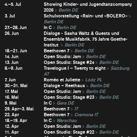
4.–5. Jul
Showing Kinder- und Jugendtanzcompany
2026
Berlin DE
3. Jul
Schulvorstellung »Rain« und »BOLERO«
Berlin DE
27.–28. Jun
In C
Berlin DE
26. Jun
Dialoge - Sasha Waltz & Guests und
Ensemble Musikfabrik. 75 Jahre Goethe-
Institut
Berlin DE
18.–21. Jun
Beethoven 7
Berlin DE
14. Jun
Open Studio: Jam
Berlin DE
13. Jun
Open Studio: Stage #24
Berlin DE
8.–9. Jun
Travelogue I – Twenty to eight
Salzburg
AT
7. Jun
Roméo et Juliette
Lódz PL
30.–31. Mai
Dialoge – Reethaus
Berlin DE
17. Mai
Open Studio: Jam
Berlin DE
16. Mai
Open Studio: Stage #23
Berlin DE
9. Mai
In C
Gera DE
29. Apr–3. Mai
Beethoven 7
IT
22. Apr
Beethoven 7
Cremona IT
18.–19. Apr
In C
Warschau
12. Apr
Open Studio: Jam
Berlin DE
11. Apr
Open Studio: Stage #22
Berlin DE