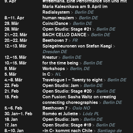
9. Apr
#freemaria. Eine Performance von und mit
Maria Kalesnikava am 9. April im
Radialsystem
Berlin DE
8.–11. Apr
human requiem
Berlin DE
29. Mär
CoinciDance
Berlin DE
28. Mär
Open Studio: Stage #21
Berlin DE
21.–22. Mär
BACH CELLO DANCE
Berlin DE
20.–22. Mär
Beethoven 7
FR
12.–13. Mär
Spiegelneuronen von Stefan Kaegi
Dresden DE
12.–15. Mär
Kreatur
Berlin DE
10.–15. Mär
for the time being
Berlin DE
9. Mär
Workshops
Berlin, DE
5. Mär
In C
NL
4.–8. Mär
Travelogue I – Twenty to eight
Berlin DE
22. Feb
Open Studio: Jam
Berlin DE
21. Feb
Open Studio: Stage #20
Berlin DE
15. Feb
Con Fusion: Sasha Waltz on creating
connecting choreographies
Berlin DE
5.–6. Feb
Beethoven 7
Oslo NO
30. Jan–1. Feb
Roméo et Juliette
Lódz PL
18. Jan
Open Studio: Jam
Berlin DE
17. Jan
Open Studio: Stage #19
Berlin DE
8.–10. Jan
»In C« kommt nach Chile
Santiago de