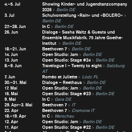
4.–5. Jul
Showing Kinder- und Jugendtanzcompany
2026
Berlin DE
3. Jul
Schulvorstellung »Rain« und »BOLERO«
Berlin DE
27.–28. Jun
In C
Berlin DE
26. Jun
Dialoge - Sasha Waltz & Guests und
Ensemble Musikfabrik. 75 Jahre Goethe-
Institut
Berlin DE
18.–21. Jun
Beethoven 7
Berlin DE
14. Jun
Open Studio: Jam
Berlin DE
13. Jun
Open Studio: Stage #24
Berlin DE
8.–9. Jun
Travelogue I – Twenty to eight
Salzburg
AT
7. Jun
Roméo et Juliette
Lódz PL
30.–31. Mai
Dialoge – Reethaus
Berlin DE
17. Mai
Open Studio: Jam
Berlin DE
16. Mai
Open Studio: Stage #23
Berlin DE
9. Mai
In C
Gera DE
29. Apr–3. Mai
Beethoven 7
IT
22. Apr
Beethoven 7
Cremona IT
18.–19. Apr
In C
Warschau
12. Apr
Open Studio: Jam
Berlin DE
11. Apr
Open Studio: Stage #22
Berlin DE