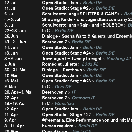
12. Jul
Open Studio: Jam
Berlin DE
11. Jul
Open Studio: Stage #25
Berlin DE
6. Jul
Schulvorstellung »SPLITTER & GANZ«
Berl
4.–5. Jul
Showing Kinder- und Jugendtanzcompany 2
3. Jul
Schulvorstellung »Rain« und »BOLERO«
Be
27.–28. Jun
In C
Berlin DE
26. Jun
Dialoge - Sasha Waltz & Guests und Ensembl
18.–21. Jun
Beethoven 7
Berlin DE
14. Jun
Open Studio: Jam
Berlin DE
13. Jun
Open Studio: Stage #24
Berlin DE
8.–9. Jun
Travelogue I – Twenty to eight
Salzburg AT
7. Jun
Roméo et Juliette
Lódz PL
30.–31. Mai
Dialoge – Reethaus
Berlin DE
17. Mai
Open Studio: Jam
Berlin DE
16. Mai
Open Studio: Stage #23
Berlin DE
9. Mai
In C
Gera DE
29. Apr–3. Mai
Beethoven 7
IT
22. Apr
Beethoven 7
Cremona IT
18.–19. Apr
In C
Warschau
12. Apr
Open Studio: Jam
Berlin DE
11. Apr
Open Studio: Stage #22
Berlin DE
9. Apr
#freemaria. Eine Performance von und mit Ma
8.–11. Apr
human requiem
Berlin DE
29. Mär
CoinciDance
Berlin DE