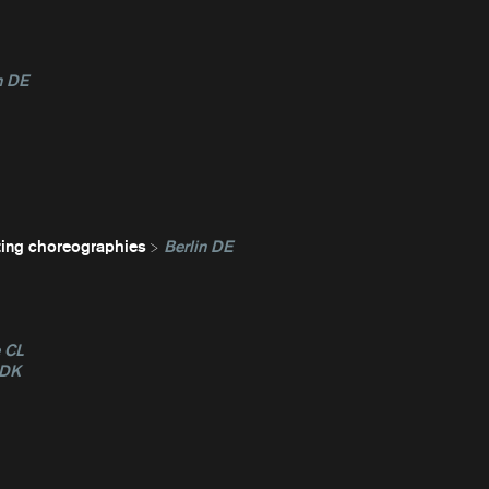
n DE
ting choreographies
Berlin DE
e CL
 DK