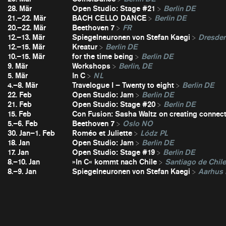
28. Mär
Open Studio: Stage #21
Berlin DE
21.–22. Mär
BACH CELLO DANCE
Berlin DE
20.–22. Mär
Beethoven 7
FR
12.–13. Mär
Spiegelneuronen von Stefan Kaegi
Dresde
12.–15. Mär
Kreatur
Berlin DE
10.–15. Mär
for the time being
Berlin DE
9. Mär
Workshops
Berlin, DE
5. Mär
In C
NL
4.–8. Mär
Travelogue I – Twenty to eight
Berlin DE
22. Feb
Open Studio: Jam
Berlin DE
21. Feb
Open Studio: Stage #20
Berlin DE
15. Feb
Con Fusion: Sasha Waltz on creating connec
5.–6. Feb
Beethoven 7
Oslo NO
30. Jan–1. Feb
Roméo et Juliette
Lódz PL
18. Jan
Open Studio: Jam
Berlin DE
17. Jan
Open Studio: Stage #19
Berlin DE
8.–10. Jan
»In C« kommt nach Chile
Santiago de Chil
8.–9. Jan
Spiegelneuronen von Stefan Kaegi
Aarhus