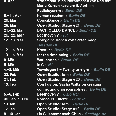
9. Apr
#freemaria. Eine Performance von und mit
Maria Kalesnikava am 9. April im
Radialsystem
Berlin DE
8.–11. Apr
human requiem
Berlin DE
29. Mär
CoinciDance
Berlin DE
28. Mär
Open Studio: Stage #21
Berlin DE
21.–22. Mär
BACH CELLO DANCE
Berlin DE
20.–22. Mär
Beethoven 7
FR
12.–13. Mär
Spiegelneuronen von Stefan Kaegi
Dresden DE
12.–15. Mär
Kreatur
Berlin DE
10.–15. Mär
for the time being
Berlin DE
9. Mär
Workshops
Berlin, DE
5. Mär
In C
NL
4.–8. Mär
Travelogue I – Twenty to eight
Berlin DE
22. Feb
Open Studio: Jam
Berlin DE
21. Feb
Open Studio: Stage #20
Berlin DE
15. Feb
Con Fusion: Sasha Waltz on creating
connecting choreographies
Berlin DE
5.–6. Feb
Beethoven 7
Oslo NO
30. Jan–1. Feb
Roméo et Juliette
Lódz PL
18. Jan
Open Studio: Jam
Berlin DE
17. Jan
Open Studio: Stage #19
Berlin DE
8.–10. Jan
»In C« kommt nach Chile
Santiago de