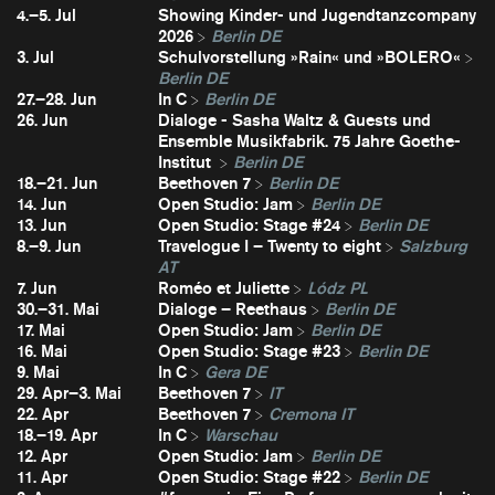
4.–5. Jul
Showing Kinder- und Jugendtanzcompany
2026
Berlin DE
3. Jul
Schulvorstellung »Rain« und »BOLERO«
Berlin DE
27.–28. Jun
In C
Berlin DE
26. Jun
Dialoge - Sasha Waltz & Guests und
Ensemble Musikfabrik. 75 Jahre Goethe-
Institut
Berlin DE
18.–21. Jun
Beethoven 7
Berlin DE
14. Jun
Open Studio: Jam
Berlin DE
13. Jun
Open Studio: Stage #24
Berlin DE
8.–9. Jun
Travelogue I – Twenty to eight
Salzburg
AT
7. Jun
Roméo et Juliette
Lódz PL
30.–31. Mai
Dialoge – Reethaus
Berlin DE
17. Mai
Open Studio: Jam
Berlin DE
16. Mai
Open Studio: Stage #23
Berlin DE
9. Mai
In C
Gera DE
29. Apr–3. Mai
Beethoven 7
IT
22. Apr
Beethoven 7
Cremona IT
18.–19. Apr
In C
Warschau
12. Apr
Open Studio: Jam
Berlin DE
11. Apr
Open Studio: Stage #22
Berlin DE