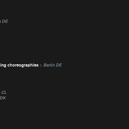
n DE
ting choreographies
Berlin DE
e CL
 DK