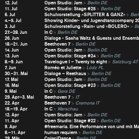
12. Jul
Open Studio: Jam
Berlin DE
11. Jul
Open Studio: Stage #25
Berlin DE
6. Jul
Schulvorstellung »SPLITTER & GANZ«
Berl
4.–5. Jul
Showing Kinder- und Jugendtanzcompany 2
3. Jul
Schulvorstellung »Rain« und »BOLERO«
Be
27.–28. Jun
In C
Berlin DE
26. Jun
Dialoge - Sasha Waltz & Guests und Ensembl
18.–21. Jun
Beethoven 7
Berlin DE
14. Jun
Open Studio: Jam
Berlin DE
13. Jun
Open Studio: Stage #24
Berlin DE
8.–9. Jun
Travelogue I – Twenty to eight
Salzburg AT
7. Jun
Roméo et Juliette
Lódz PL
30.–31. Mai
Dialoge – Reethaus
Berlin DE
17. Mai
Open Studio: Jam
Berlin DE
16. Mai
Open Studio: Stage #23
Berlin DE
9. Mai
In C
Gera DE
29. Apr–3. Mai
Beethoven 7
IT
22. Apr
Beethoven 7
Cremona IT
18.–19. Apr
In C
Warschau
12. Apr
Open Studio: Jam
Berlin DE
11. Apr
Open Studio: Stage #22
Berlin DE
9. Apr
#freemaria. Eine Performance von und mit Ma
8.–11. Apr
human requiem
Berlin DE
29. Mär
CoinciDance
Berlin DE