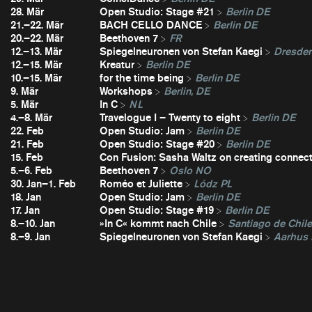
28. Mär
Open Studio: Stage #21
Berlin DE
21.–22. Mär
BACH CELLO DANCE
Berlin DE
20.–22. Mär
Beethoven 7
FR
12.–13. Mär
Spiegelneuronen von Stefan Kaegi
Dresde
12.–15. Mär
Kreatur
Berlin DE
10.–15. Mär
for the time being
Berlin DE
9. Mär
Workshops
Berlin, DE
5. Mär
In C
NL
4.–8. Mär
Travelogue I – Twenty to eight
Berlin DE
22. Feb
Open Studio: Jam
Berlin DE
21. Feb
Open Studio: Stage #20
Berlin DE
15. Feb
Con Fusion: Sasha Waltz on creating connec
5.–6. Feb
Beethoven 7
Oslo NO
30. Jan–1. Feb
Roméo et Juliette
Lódz PL
18. Jan
Open Studio: Jam
Berlin DE
17. Jan
Open Studio: Stage #19
Berlin DE
8.–10. Jan
»In C« kommt nach Chile
Santiago de Chil
8.–9. Jan
Spiegelneuronen von Stefan Kaegi
Aarhus