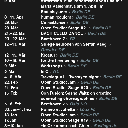
9. Apr
#freemaria. Eine Performance von und mit
Maria Kalesnikava am 9. April im
Radialsystem
Berlin DE
8.–11. Apr
human requiem
Berlin DE
29. Mär
CoinciDance
Berlin DE
28. Mär
Open Studio: Stage #21
Berlin DE
21.–22. Mär
BACH CELLO DANCE
Berlin DE
20.–22. Mär
Beethoven 7
FR
12.–13. Mär
Spiegelneuronen von Stefan Kaegi
Dresden DE
12.–15. Mär
Kreatur
Berlin DE
10.–15. Mär
for the time being
Berlin DE
9. Mär
Workshops
Berlin, DE
5. Mär
In C
NL
4.–8. Mär
Travelogue I – Twenty to eight
Berlin DE
22. Feb
Open Studio: Jam
Berlin DE
21. Feb
Open Studio: Stage #20
Berlin DE
15. Feb
Con Fusion: Sasha Waltz on creating
connecting choreographies
Berlin DE
5.–6. Feb
Beethoven 7
Oslo NO
30. Jan–1. Feb
Roméo et Juliette
Lódz PL
18. Jan
Open Studio: Jam
Berlin DE
17. Jan
Open Studio: Stage #19
Berlin DE
8.–10. Jan
»In C« kommt nach Chile
Santiago de