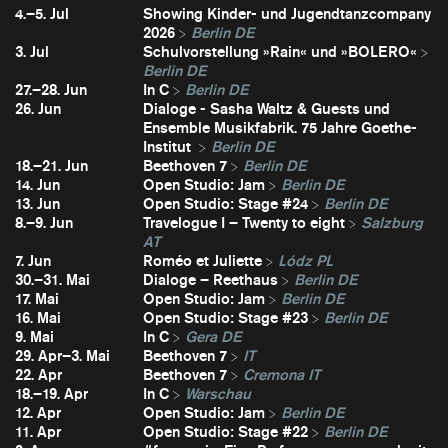
4.–5. Jul
Showing Kinder- und Jugendtanzcompany
2026
Berlin DE
3. Jul
Schulvorstellung »Rain« und »BOLERO«
Berlin DE
27.–28. Jun
In C
Berlin DE
26. Jun
Dialoge - Sasha Waltz & Guests und
Ensemble Musikfabrik. 75 Jahre Goethe-
Institut
Berlin DE
18.–21. Jun
Beethoven 7
Berlin DE
14. Jun
Open Studio: Jam
Berlin DE
13. Jun
Open Studio: Stage #24
Berlin DE
8.–9. Jun
Travelogue I – Twenty to eight
Salzburg
AT
7. Jun
Roméo et Juliette
Lódz PL
30.–31. Mai
Dialoge – Reethaus
Berlin DE
17. Mai
Open Studio: Jam
Berlin DE
16. Mai
Open Studio: Stage #23
Berlin DE
9. Mai
In C
Gera DE
29. Apr–3. Mai
Beethoven 7
IT
22. Apr
Beethoven 7
Cremona IT
18.–19. Apr
In C
Warschau
12. Apr
Open Studio: Jam
Berlin DE
11. Apr
Open Studio: Stage #22
Berlin DE