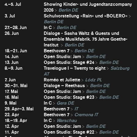
4.–5. Jul
Showing Kinder- und Jugendtanzcompany
2026
Berlin DE
3. Jul
Schulvorstellung »Rain« und »BOLERO«
Berlin DE
27.–28. Jun
In C
Berlin DE
26. Jun
Dialoge - Sasha Waltz & Guests und
Ensemble Musikfabrik. 75 Jahre Goethe-
Institut
Berlin DE
18.–21. Jun
Beethoven 7
Berlin DE
14. Jun
Open Studio: Jam
Berlin DE
13. Jun
Open Studio: Stage #24
Berlin DE
8.–9. Jun
Travelogue I – Twenty to eight
Salzburg
AT
7. Jun
Roméo et Juliette
Lódz PL
30.–31. Mai
Dialoge – Reethaus
Berlin DE
17. Mai
Open Studio: Jam
Berlin DE
16. Mai
Open Studio: Stage #23
Berlin DE
9. Mai
In C
Gera DE
29. Apr–3. Mai
Beethoven 7
IT
22. Apr
Beethoven 7
Cremona IT
18.–19. Apr
In C
Warschau
12. Apr
Open Studio: Jam
Berlin DE
11. Apr
Open Studio: Stage #22
Berlin DE