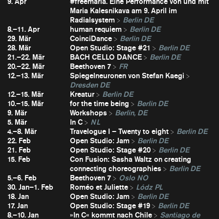
9. Apr
#freemaria. Eine Performance von und mit
Maria Kalesnikava am 9. April im
Radialsystem
Berlin DE
8.–11. Apr
human requiem
Berlin DE
29. Mär
CoinciDance
Berlin DE
28. Mär
Open Studio: Stage #21
Berlin DE
21.–22. Mär
BACH CELLO DANCE
Berlin DE
20.–22. Mär
Beethoven 7
FR
12.–13. Mär
Spiegelneuronen von Stefan Kaegi
Dresden DE
12.–15. Mär
Kreatur
Berlin DE
10.–15. Mär
for the time being
Berlin DE
9. Mär
Workshops
Berlin, DE
5. Mär
In C
NL
4.–8. Mär
Travelogue I – Twenty to eight
Berlin DE
22. Feb
Open Studio: Jam
Berlin DE
21. Feb
Open Studio: Stage #20
Berlin DE
15. Feb
Con Fusion: Sasha Waltz on creating
connecting choreographies
Berlin DE
5.–6. Feb
Beethoven 7
Oslo NO
30. Jan–1. Feb
Roméo et Juliette
Lódz PL
18. Jan
Open Studio: Jam
Berlin DE
17. Jan
Open Studio: Stage #19
Berlin DE
8.–10. Jan
»In C« kommt nach Chile
Santiago de