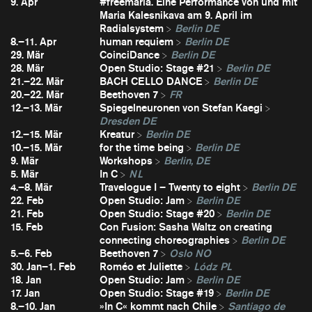
9. Apr
#freemaria. Eine Performance von und mit
Maria Kalesnikava am 9. April im
Radialsystem
Berlin DE
8.–11. Apr
human requiem
Berlin DE
29. Mär
CoinciDance
Berlin DE
28. Mär
Open Studio: Stage #21
Berlin DE
21.–22. Mär
BACH CELLO DANCE
Berlin DE
20.–22. Mär
Beethoven 7
FR
12.–13. Mär
Spiegelneuronen von Stefan Kaegi
Dresden DE
12.–15. Mär
Kreatur
Berlin DE
10.–15. Mär
for the time being
Berlin DE
9. Mär
Workshops
Berlin, DE
5. Mär
In C
NL
4.–8. Mär
Travelogue I – Twenty to eight
Berlin DE
22. Feb
Open Studio: Jam
Berlin DE
21. Feb
Open Studio: Stage #20
Berlin DE
15. Feb
Con Fusion: Sasha Waltz on creating
connecting choreographies
Berlin DE
5.–6. Feb
Beethoven 7
Oslo NO
30. Jan–1. Feb
Roméo et Juliette
Lódz PL
18. Jan
Open Studio: Jam
Berlin DE
17. Jan
Open Studio: Stage #19
Berlin DE
8.–10. Jan
»In C« kommt nach Chile
Santiago de