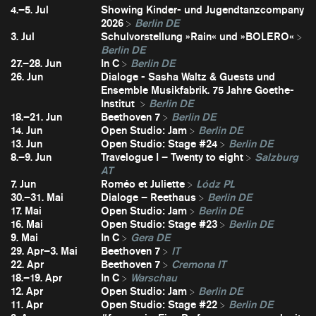
4.–5. Jul
Showing Kinder- und Jugendtanzcompany
2026
Berlin DE
3. Jul
Schulvorstellung »Rain« und »BOLERO«
Berlin DE
27.–28. Jun
In C
Berlin DE
26. Jun
Dialoge - Sasha Waltz & Guests und
Ensemble Musikfabrik. 75 Jahre Goethe-
Institut
Berlin DE
18.–21. Jun
Beethoven 7
Berlin DE
14. Jun
Open Studio: Jam
Berlin DE
13. Jun
Open Studio: Stage #24
Berlin DE
8.–9. Jun
Travelogue I – Twenty to eight
Salzburg
AT
7. Jun
Roméo et Juliette
Lódz PL
30.–31. Mai
Dialoge – Reethaus
Berlin DE
17. Mai
Open Studio: Jam
Berlin DE
16. Mai
Open Studio: Stage #23
Berlin DE
9. Mai
In C
Gera DE
29. Apr–3. Mai
Beethoven 7
IT
22. Apr
Beethoven 7
Cremona IT
18.–19. Apr
In C
Warschau
12. Apr
Open Studio: Jam
Berlin DE
11. Apr
Open Studio: Stage #22
Berlin DE