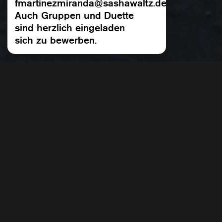
fmartinezmiranda@sashawaltz.de
Auch Gruppen und Duette
sind herzlich eingeladen
sich zu bewerben.
Open Studio: 
»Open Studio: Stage« findet regelmä
Radialsystems statt!
Das Programm von Samstag, 13. Juni
Polina Sonis