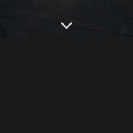
Stage #24
ßig 1x im Monat im Studio A des
 2026: