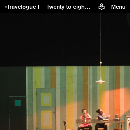
»Travelogue I – Twenty to eight« an der SZENE Salzburg
Menü
Damit Sie eingebettete Inhalte von Vimeo auf unserer
Website sehen können, benötigen wir Ihre Zustimmung.
Wenn Sie zustimmen, wird Vimeo Daten über Sie, z.B. die
IP-Adresse, Cookies oder weitere Tracking-
Datenerheben, verarbeiten und nutzen.
Inhalte von Vimeo zulassen
Cookies verwalten
Weitere Informationen finden Sie in unserer
Datenschutzerklärung
.
»Travelogue I – Twenty to eight«
Trailer