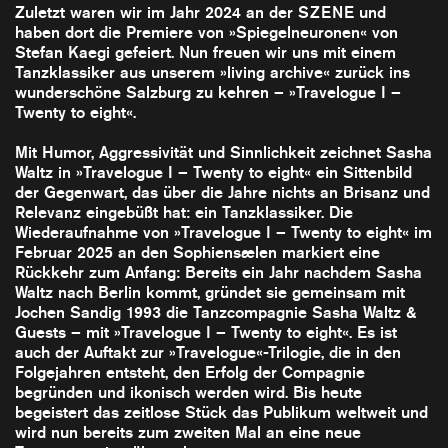
Zuletzt waren wir im Jahr 2024 an der SZENE und
haben dort die Premiere von »Spiegelneuronen« von
Stefan Kaegi gefeiert. Nun freuen wir uns mit einem
Tanzklassiker aus unserem »living archive« zurück ins
wunderschöne Salzburg zu kehren – »Travelogue I –
Twenty to eight«.
Mit Humor, Aggressivität und Sinnlichkeit zeichnet Sasha
Waltz in »Travelogue I – Twenty to eight« ein Sittenbild
der Gegenwart, das über die Jahre nichts an Brisanz und
Relevanz eingebüßt hat: ein Tanzklassiker. Die
Wiederaufnahme von »Travelogue I – Twenty to eight« im
Februar 2025 an den Sophiensælen markiert eine
Rückkehr zum Anfang: Bereits ein Jahr nachdem Sasha
Waltz nach Berlin kommt, gründet sie gemeinsam mit
Jochen Sandig 1993 die Tanzcompagnie Sasha Waltz &
Guests – mit »Travelogue I – Twenty to eight«. Es ist
auch der Auftakt zur »Travelogue«-Trilogie, die in den
Folgejahren entsteht, den Erfolg der Compagnie
begründen und ikonisch werden wird. Bis heute
begeistert das zeitlose Stück das Publikum weltweit und
wird nun bereits zum zweiten Mal an eine neue