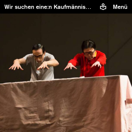
Wir suchen eine:n Kaufmännische:n Leiter:in (w/m/d) in Vollzeit (40 WStd.)
Menü