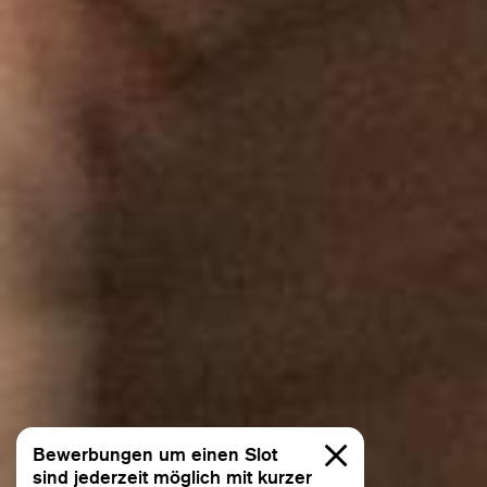
Allee der Kosmonauten
Repertoire
BACH CELLO DANCE
Education & Community
Beethoven 7
Dialoge
Continu
Dido & Aeneas
Alle
EΞΟΔΟΣ I EXODOS
for the time being
Gezeiten
Bewerbungen um einen Slot
Impromptus
sind jederzeit möglich mit kurzer