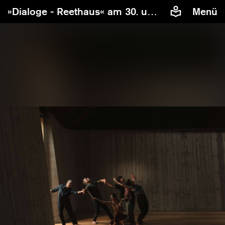
»Dialoge - Reethaus« am 30. und 31. Mai im Reethaus
Menü