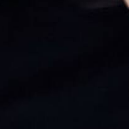
Allee der Kosmonauten
Repertoire
BACH CELLO DANCE
Education & Community
Beethoven 7
Dialoge
Continu
Dido & Aeneas
Alle
EΞΟΔΟΣ I EXODOS
for the time being
Gezeiten
Impromptus
In C