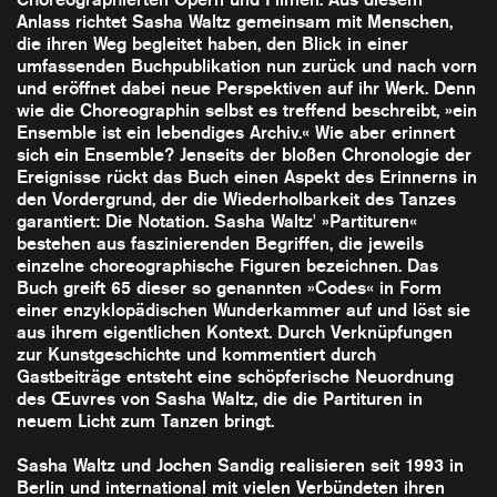
Anlass richtet Sasha Waltz gemeinsam mit Menschen,
die ihren Weg begleitet haben, den Blick in einer
umfassenden Buchpublikation nun zurück und nach vorn
und eröffnet dabei neue Perspektiven auf ihr Werk. Denn
wie die Choreographin selbst es treffend beschreibt, »ein
Ensemble ist ein lebendiges Archiv.« Wie aber erinnert
sich ein Ensemble? Jenseits der bloßen Chronologie der
Ereignisse rückt das Buch einen Aspekt des Erinnerns in
den Vordergrund, der die Wiederholbarkeit des Tanzes
garantiert: Die Notation. Sasha Waltz' »Partituren«
bestehen aus faszinierenden Begriffen, die jeweils
einzelne choreographische Figuren bezeichnen. Das
Buch greift 65 dieser so genannten »Codes« in Form
einer enzyklopädischen Wunderkammer auf und löst sie
aus ihrem eigentlichen Kontext. Durch Verknüpfungen
zur Kunstgeschichte und kommentiert durch
Gastbeiträge entsteht eine schöpferische Neuordnung
des Œuvres von Sasha Waltz, die die Partituren in
neuem Licht zum Tanzen bringt.
Sasha Waltz und Jochen Sandig realisieren seit 1993 in
Berlin und international mit vielen Verbündeten ihren