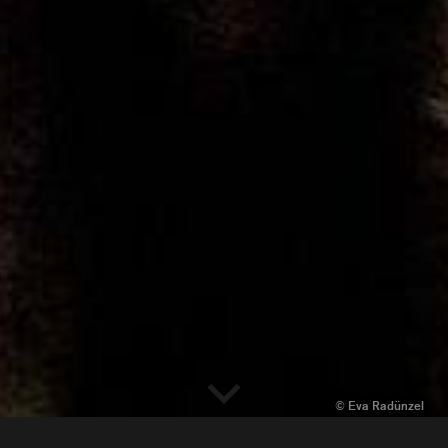
BACH CELLO DANCE
Education & Community
Beethoven 7
Dialoge
Continu
Dido & Aeneas
Alle
EΞΟΔΟΣ I EXODOS
for the time being
Gezeiten
Impromptus
In C
insideout
Ira - Zorn - Wrath
Filter
Jagden und Formen (Zus
Johannes-Passion