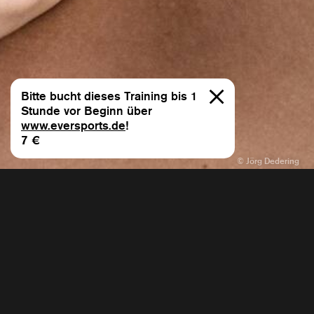
Bitte bucht dieses Training bis 1
Stunde vor Beginn über
www.eversports.de
!
7 €
Contemporary Dance I
Training mit Sebastian
Abarbanell
Über die Klasse
In meiner Praxis interessiere ich mich für das
Zusammenspiel von Struktur und Freiheit. Indem wir die