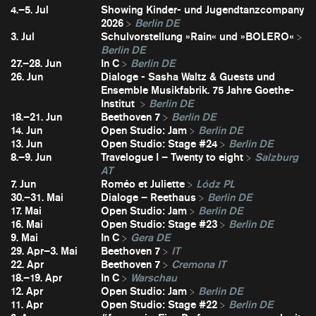
4.–5. Jul
Showing Kinder- und Jugendtanzcompany
2026
Berlin DE
3. Jul
Schulvorstellung »Rain« und »BOLERO«
Berlin DE
27.–28. Jun
In C
Berlin DE
26. Jun
Dialoge - Sasha Waltz & Guests und
Ensemble Musikfabrik. 75 Jahre Goethe-
Institut
Berlin DE
18.–21. Jun
Beethoven 7
Berlin DE
14. Jun
Open Studio: Jam
Berlin DE
13. Jun
Open Studio: Stage #24
Berlin DE
8.–9. Jun
Travelogue I – Twenty to eight
Salzburg
AT
7. Jun
Roméo et Juliette
Lódz PL
30.–31. Mai
Dialoge – Reethaus
Berlin DE
17. Mai
Open Studio: Jam
Berlin DE
16. Mai
Open Studio: Stage #23
Berlin DE
9. Mai
In C
Gera DE
29. Apr–3. Mai
Beethoven 7
IT
22. Apr
Beethoven 7
Cremona IT
18.–19. Apr
In C
Warschau
12. Apr
Open Studio: Jam
Berlin DE
11. Apr
Open Studio: Stage #22
Berlin DE