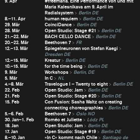
9. Apr
#freemaria. Eine Performance von und mit
Maria Kalesnikava am 9. April im
Radialsystem
Berlin DE
8.–11. Apr
human requiem
Berlin DE
29. Mär
CoinciDance
Berlin DE
28. Mär
Open Studio: Stage #21
Berlin DE
21.–22. Mär
BACH CELLO DANCE
Berlin DE
20.–22. Mär
Beethoven 7
FR
12.–13. Mär
Spiegelneuronen von Stefan Kaegi
Dresden DE
12.–15. Mär
Kreatur
Berlin DE
10.–15. Mär
for the time being
Berlin DE
9. Mär
Workshops
Berlin, DE
5. Mär
In C
NL
4.–8. Mär
Travelogue I – Twenty to eight
Berlin DE
22. Feb
Open Studio: Jam
Berlin DE
21. Feb
Open Studio: Stage #20
Berlin DE
15. Feb
Con Fusion: Sasha Waltz on creating
connecting choreographies
Berlin DE
5.–6. Feb
Beethoven 7
Oslo NO
30. Jan–1. Feb
Roméo et Juliette
Lódz PL
18. Jan
Open Studio: Jam
Berlin DE
17. Jan
Open Studio: Stage #19
Berlin DE
8.–10. Jan
»In C« kommt nach Chile
Santiago de