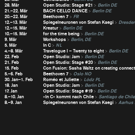
28. Mär
Open Studio: Stage #21
Berlin DE
21.–22. Mär
BACH CELLO DANCE
Berlin DE
20.–22. Mär
Beethoven 7
FR
12.–13. Mär
Spiegelneuronen von Stefan Kaegi
Dresde
12.–15. Mär
Kreatur
Berlin DE
10.–15. Mär
for the time being
Berlin DE
9. Mär
Workshops
Berlin, DE
5. Mär
In C
NL
4.–8. Mär
Travelogue I – Twenty to eight
Berlin DE
22. Feb
Open Studio: Jam
Berlin DE
21. Feb
Open Studio: Stage #20
Berlin DE
15. Feb
Con Fusion: Sasha Waltz on creating connec
5.–6. Feb
Beethoven 7
Oslo NO
30. Jan–1. Feb
Roméo et Juliette
Lódz PL
18. Jan
Open Studio: Jam
Berlin DE
17. Jan
Open Studio: Stage #19
Berlin DE
8.–10. Jan
»In C« kommt nach Chile
Santiago de Chil
8.–9. Jan
Spiegelneuronen von Stefan Kaegi
Aarhus