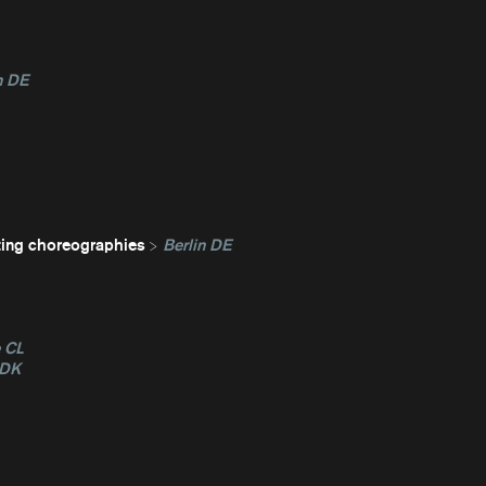
n DE
ting choreographies
Berlin DE
e CL
 DK