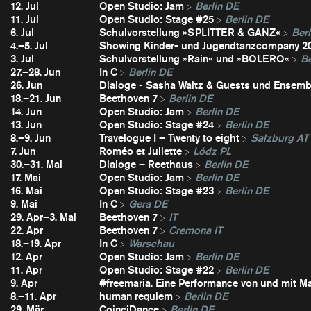
12. Jul
Open Studio: Jam
Berlin DE
11. Jul
Open Studio: Stage #25
Berlin DE
6. Jul
Schulvorstellung »SPLITTER & GANZ«
Berl
4.–5. Jul
Showing Kinder- und Jugendtanzcompany 2
3. Jul
Schulvorstellung »Rain« und »BOLERO«
Be
27.–28. Jun
In C
Berlin DE
26. Jun
Dialoge - Sasha Waltz & Guests und Ensembl
18.–21. Jun
Beethoven 7
Berlin DE
14. Jun
Open Studio: Jam
Berlin DE
13. Jun
Open Studio: Stage #24
Berlin DE
8.–9. Jun
Travelogue I – Twenty to eight
Salzburg AT
7. Jun
Roméo et Juliette
Lódz PL
30.–31. Mai
Dialoge – Reethaus
Berlin DE
17. Mai
Open Studio: Jam
Berlin DE
16. Mai
Open Studio: Stage #23
Berlin DE
9. Mai
In C
Gera DE
29. Apr–3. Mai
Beethoven 7
IT
22. Apr
Beethoven 7
Cremona IT
18.–19. Apr
In C
Warschau
12. Apr
Open Studio: Jam
Berlin DE
11. Apr
Open Studio: Stage #22
Berlin DE
9. Apr
#freemaria. Eine Performance von und mit Ma
8.–11. Apr
human requiem
Berlin DE
29. Mär
CoinciDance
Berlin DE