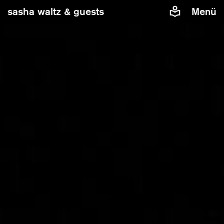
sasha waltz & guests
Menü
Damit Sie eingebettete Inhalte von Vimeo auf unserer
Website sehen können, benötigen wir Ihre Zustimmung.
Wenn Sie zustimmen, wird Vimeo Daten über Sie, z.B. die
IP-Adresse, Cookies oder weitere Tracking-
Datenerheben, verarbeiten und nutzen.
Inhalte von Vimeo zulassen
Cookies verwalten
Weitere Informationen finden Sie in unserer
Datenschutzerklärung
.
»In C« von Sasha Waltz & Guests
Musik von Terry Riley