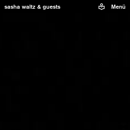
sasha waltz & guests
Menü
Damit Sie eingebettete Inhalte von Vimeo auf unserer
Website sehen können, benötigen wir Ihre Zustimmung.
Wenn Sie zustimmen, wird Vimeo Daten über Sie, z.B. die
IP-Adresse, Cookies oder weitere Tracking-
Datenerheben, verarbeiten und nutzen.
Inhalte von Vimeo zulassen
Cookies verwalten
Weitere Informationen finden Sie in unserer
Datenschutzerklärung
.
»In C« von Sasha Waltz & Guests
Musik von Terry Riley